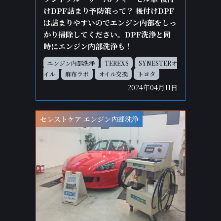
けDPF詰まり予防策って？ 後付けDPF
は詰まりやすいのでエンジン内部をしっ
かり掃除してください。DPF洗浄と同
時にエンジン内部洗浄も！
エンジン内部洗浄
TEREXS
SYNESTERオ
イル
麻布ラボ
オイル交換
トヨタ
2024年04月11日
セレストケア エンジン内部洗浄