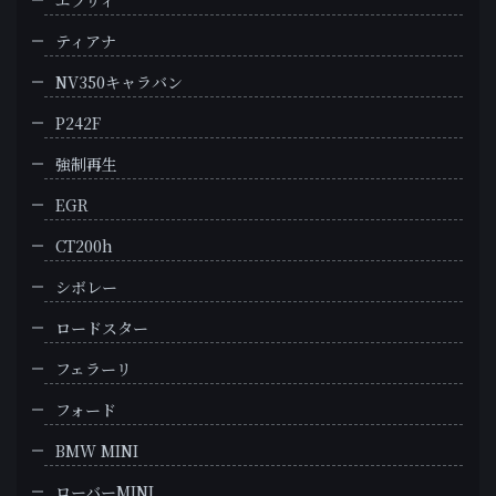
ティアナ
NV350キャラバン
P242F
強制再生
EGR
CT200h
シボレー
ロードスター
フェラーリ
フォード
BMW MINI
ローバーMINI