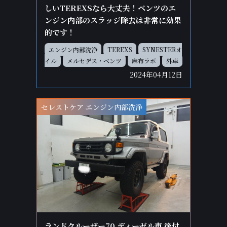
しいTEREXSなら大丈夫！ベンツのエ
ンジン内部のスラッジ除去は非常に効果
的です！
エンジン内部洗浄
TEREXS
SYNESTERオ
イル
メルセデス・ベンツ
麻布ラボ
外車
2024年04月12日
セレストケア エンジン内部洗浄
ランドクルーザー70 ディーゼル車 後付