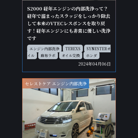
S2000 経年エンジンの内部洗浄って？
経年で溜まったスラッジをしっかり除去
して本来のVTECレスポンスを取り戻
す！経年エンジンにも非常に優しい洗浄
です
エンジン内部洗浄
TEREXS
SYNESTERオ
イル
麻布ラボ
オイル交換
ホンダ
2024年04月06日
セレストケア エンジン内部洗浄