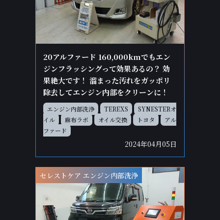
20アルファード 160,000kmでもエン
ジンフラッシングって効果あるの？ 効
果絶大です！ 溜まった汚れをガッポリ
除去してエンジン内部をクリーンに！
エンジン内部洗浄
TEREXS
SYNESTERオ
イル
麻布ラボ
オイル交換
トヨタ
アル
ファード
2024年04月05日
セレストケア エンジン内部洗浄