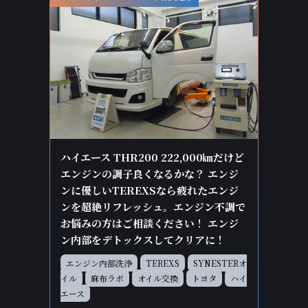
ハイエース THR200 222,000㎞だけど
エンジンの調子良くなるかな？ エンジ
ンに優しいTEREXSなら疲れたエンジ
ンを超絶リフレッシュ。エンジン不調で
お悩みの方はご相談ください！ エンジ
ン内部をデトックスしてクリアに！
エンジン内部洗浄
TEREXS
SYNESTERオ
イル
麻布ラボ
オイル交換
トヨタ
ハイ
エース