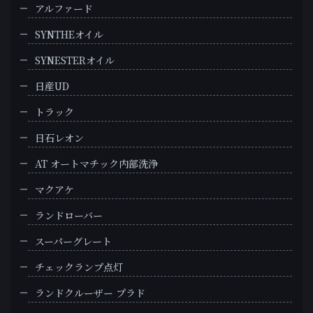
アルファード
SYNTHEオイル
SYNESTERオイル
日産UD
トラック
日石レオン
AT オートマチック内部洗浄
マクアケ
ランドローバー
スーパーグレート
チェックランプ点灯
ランドクルーザー プラド