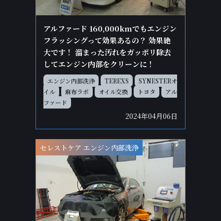
アルファード 160,000kmでもエンジン
フラッシングって効果あるの？ 効果絶
大です！ 溜まった汚れをガッポリ除去
してエンジン内部をクリーンに！
エンジン内部洗浄
TEREXS
SYNESTERオ
イル
麻布ラボ
オイル交換
トヨタ
アル
ファード
2024年04月06日
セレストケア エンジン内部洗浄