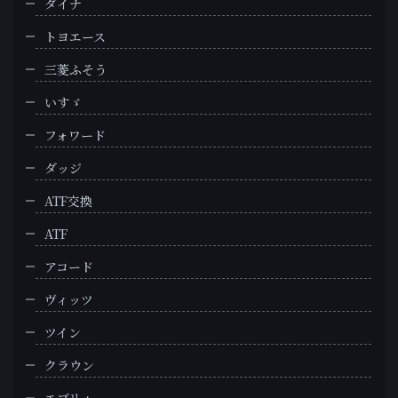
ダイナ
トヨエース
三菱ふそう
いすゞ
フォワード
ダッジ
ATF交換
ATF
アコード
ヴィッツ
ツイン
クラウン
エブリィ