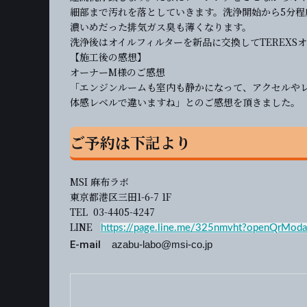
細部まで汚れを落としていきます。洗浄開始から5分程
濃いめだった排気ガス臭も薄くなります。
洗浄後はオイルフィルターを新品に交換してTEREXS
【施工後の感想】
オーナーM様のご感想
「エンジンルームも室内も静かになって、アクセルや
体感レベルで違いますね」とのご感想を頂きました。
ご予約は下記より
MSI 麻布ラボ
東京都港区三田1-6-7 1F
TEL 03-4405-4247
LINE
https://page.line.me/325nmvht?openQrModa
E-mail
azabu-labo@msi-co.jp