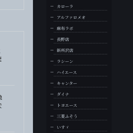
カローラ
アルファロメオ
麻布ラボ
長野店
大
新所沢店
使
ラシーン
ハイエース
キャンター
ダイナ
換
で
トヨエース
三菱ふそう
いすゞ