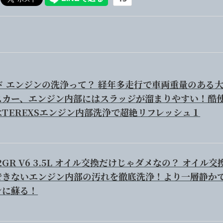
ド エンジンの洗浄って？ 経年多走行で車両重量のある
スカー、エンジン内部にはスラッジが溜まりやすい！酷
TEREXSエンジン内部洗浄で超絶リフレッシュ１
2GR V6 3.5L オイル交換だけじゃダメなの？ オイル交
できないエンジン内部の汚れを徹底洗浄！より一層静か
ンに蘇る！