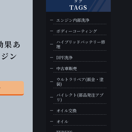
タグ
TAGS
エンジン内部洗浄
ボディーコーティング
効果あ
ハイブリッドバッテリー修
理
ンジン
DPF洗浄
中古車販売
ウルトラリペア(鈑金・塗
装)
ル
バイレクト(部品発注アプ
リ)
オイル交換
オイル