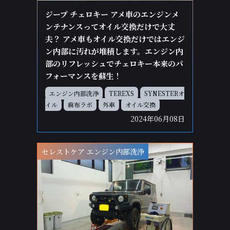
ジープ チェロキー アメ車のエンジンメ
ンテナンスってオイル交換だけで大丈
夫？ アメ車もオイル交換だけではエンジ
ン内部に汚れが堆積します。エンジン内
部のリフレッシュでチェロキー本来のパ
フォーマンスを蘇生！
エンジン内部洗浄
TEREXS
SYNESTERオ
イル
麻布ラボ
外車
オイル交換
2024年06月08日
セレストケア エンジン内部洗浄