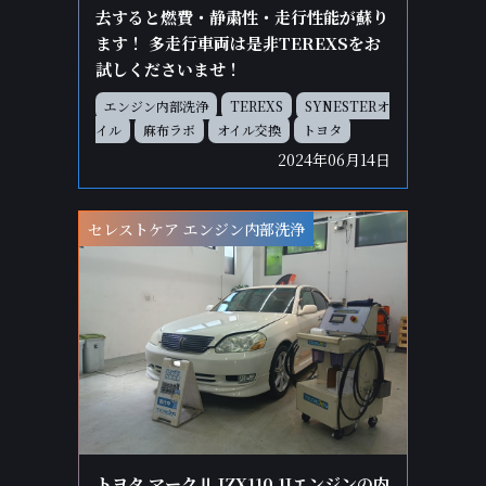
去すると燃費・静粛性・走行性能が蘇り
ます！ 多走行車両は是非TEREXSをお
試しくださいませ！
エンジン内部洗浄
TEREXS
SYNESTERオ
イル
麻布ラボ
オイル交換
トヨタ
2024年06月14日
セレストケア エンジン内部洗浄
トヨタ マークⅡ JZX110 1Jエンジンの内