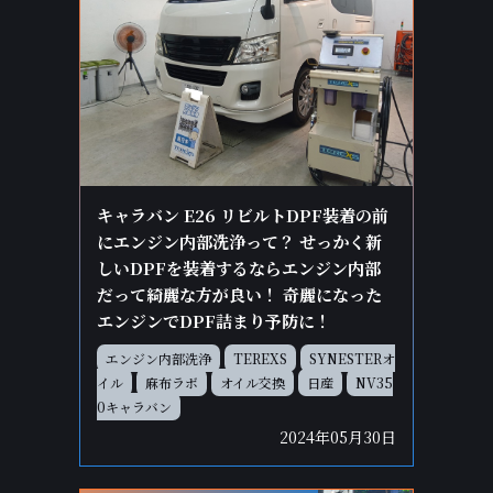
キャラバン E26 リビルトDPF装着の前
にエンジン内部洗浄って？ せっかく新
しいDPFを装着するならエンジン内部
だって綺麗な方が良い！ 奇麗になった
エンジンでDPF詰まり予防に！
エンジン内部洗浄
TEREXS
SYNESTERオ
イル
麻布ラボ
オイル交換
日産
NV35
0キャラバン
2024年05月30日