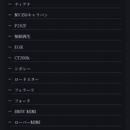
ティアナ
NV350キャラバン
P242F
強制再生
EGR
CT200h
シボレー
ロードスター
フェラーリ
フォード
BMW MINI
ローバーMINI