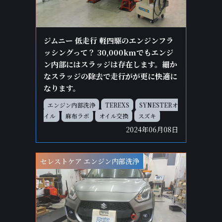
ジムニー 低走行 軽四駆のエンジンフラ
ッシングって？ 30,000kmでもエンジ
ン内部にはスラッジは存在します。細か
なスラッジの除去で走行がが更に快適に
なります。
エンジン内部洗浄
TEREXS
SYNESTERオ
イル
麻布ラボ
オイル交換
スズキ
2024年06月08日
セレストケア エンジン内部洗浄