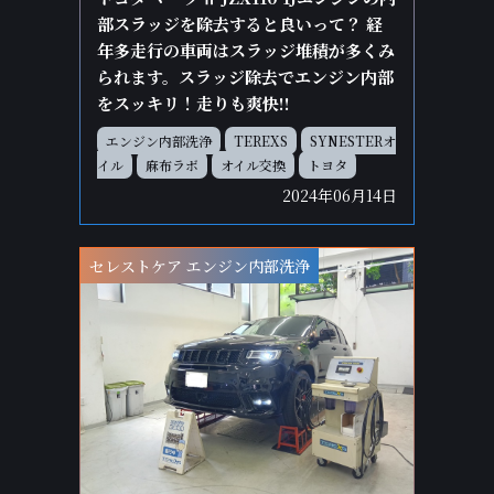
部スラッジを除去すると良いって？ 経
年多走行の車両はスラッジ堆積が多くみ
られます。スラッジ除去でエンジン内部
をスッキリ！走りも爽快!!
エンジン内部洗浄
TEREXS
SYNESTERオ
イル
麻布ラボ
オイル交換
トヨタ
2024年06月14日
セレストケア エンジン内部洗浄