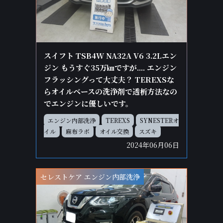
スイフト TSB4W NA32A V6 3.2Lエン
ジン もうすぐ35万㎞ですが.... エンジン
フラッシングって大丈夫？ TEREXSな
らオイルベースの洗浄剤で透析方法なの
でエンジンに優しいです。
エンジン内部洗浄
TEREXS
SYNESTERオ
イル
麻布ラボ
オイル交換
スズキ
2024年06月06日
セレストケア エンジン内部洗浄