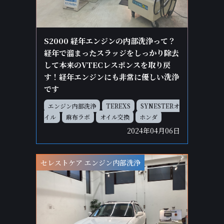
S2000 経年エンジンの内部洗浄って？
経年で溜まったスラッジをしっかり除去
して本来のVTECレスポンスを取り戻
す！経年エンジンにも非常に優しい洗浄
です
エンジン内部洗浄
TEREXS
SYNESTERオ
イル
麻布ラボ
オイル交換
ホンダ
2024年04月06日
セレストケア エンジン内部洗浄