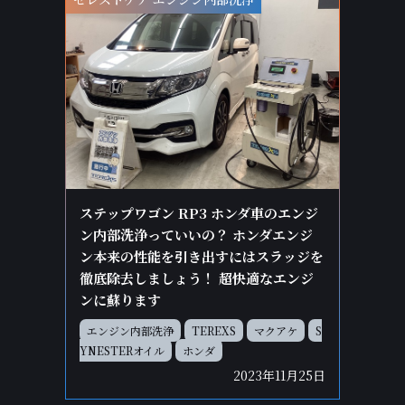
ステップワゴン RP3 ホンダ車のエンジ
ン内部洗浄っていいの？ ホンダエンジ
ン本来の性能を引き出すにはスラッジを
徹底除去しましょう！ 超快適なエンジ
ンに蘇ります
エンジン内部洗浄
TEREXS
マクアケ
S
YNESTERオイル
ホンダ
2023年11月25日