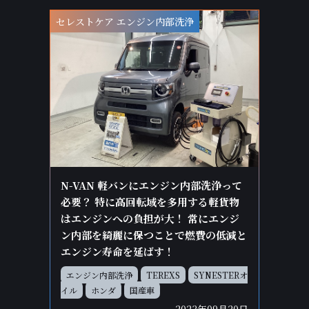
セレストケア エンジン内部洗浄
N-VAN 軽バンにエンジン内部洗浄って
必要？ 特に高回転域を多用する軽貨物
はエンジンへの負担が大！ 常にエンジ
ン内部を綺麗に保つことで燃費の低減と
エンジン寿命を延ばす！
エンジン内部洗浄
TEREXS
SYNESTERオ
イル
ホンダ
国産車
2023年09月20日