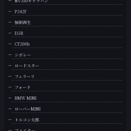
NV350キャラバン
P242F
強制再生
EGR
CT200h
シボレー
ロードスター
フェラーリ
フォード
BMW MINI
ローバーMINI
トルコン太郎
ファイター