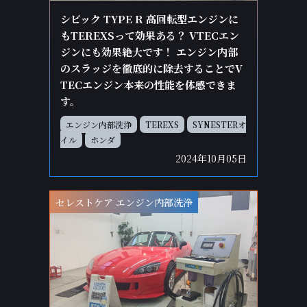
シビック TYPE R 高回転型エンジンに
もTEREXSって効果ある？ VTECエン
ジンにも効果絶大です！ エンジン内部
のスラッジを徹底的に除去することでV
TECエンジン本来の性能を体感できま
す。
エンジン内部洗浄
TEREXS
SYNESTERオ
イル
ホンダ
2024年10月05日
セレストケア エンジン内部洗浄