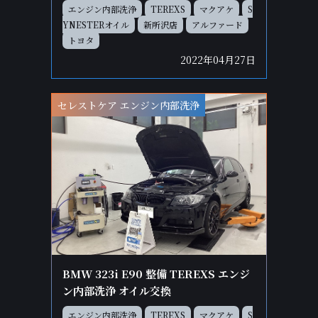
エンジン内部洗浄
TEREXS
マクアケ
S
YNESTERオイル
新所沢店
アルファード
トヨタ
2022年04月27日
セレストケア エンジン内部洗浄
BMW 323i E90 整備 TEREXS エンジ
ン内部洗浄 オイル交換
エンジン内部洗浄
TEREXS
マクアケ
S