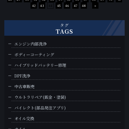
42
43
44
45
46
47
48
»
タグ
TAGS
エンジン内部洗浄
ボディーコーティング
ハイブリッドバッテリー修理
DPF洗浄
中古車販売
ウルトラリペア(鈑金・塗装)
バイレクト(部品発注アプリ)
オイル交換