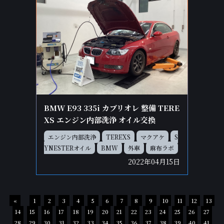
BMW E93 335i カブリオレ 整備 TERE
XS エンジン内部洗浄 オイル交換
エンジン内部洗浄
TEREXS
マクアケ
S
YNESTERオイル
BMW
外車
麻布ラボ
2022年04月15日
«
1
2
3
4
5
6
7
8
9
10
11
12
13
14
15
16
17
18
19
20
21
22
23
24
25
26
27
28
29
30
31
32
33
34
35
36
37
38
39
40
41