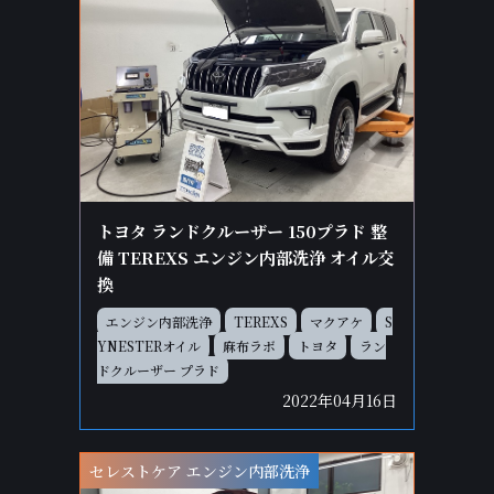
トヨタ ランドクルーザー 150プラド 整
備 TEREXS エンジン内部洗浄 オイル交
換
エンジン内部洗浄
TEREXS
マクアケ
S
YNESTERオイル
麻布ラボ
トヨタ
ラン
ドクルーザー プラド
2022年04月16日
セレストケア エンジン内部洗浄