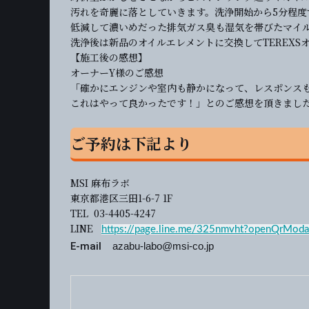
汚れを奇麗に落としていきます。洗浄開始から5分程度
低減して濃いめだった排気ガス臭も湿気を帯びたマイ
洗浄後は新品のオイルエレメントに交換してTEREXS
【施工後の感想】
オーナーY様のご感想
「確かにエンジンや室内も静かになって、レスポンス
これはやって良かったです！」とのご感想を頂きまし
ご予約は下記より
MSI 麻布ラボ
東京都港区三田1-6-7 1F
TEL 03-4405-4247
LINE
https://page.line.me/325nmvht?openQrModa
E-mail
azabu-labo@msi-co.jp