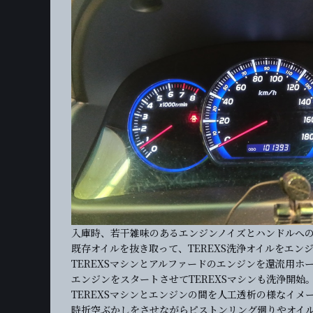
入庫時、若干雑味のあるエンジンノイズとハンドルへ
既存オイルを抜き取って、TEREXS洗浄オイルをエン
TEREXSマシンとアルファードのエンジンを還流用ホ
エンジンをスタートさせてTEREXSマシンも洗浄開始
TEREXSマシンとエンジンの間を人工透析の様なイメ
時折空ぶかしをさせながらピストンリング廻りやオイ