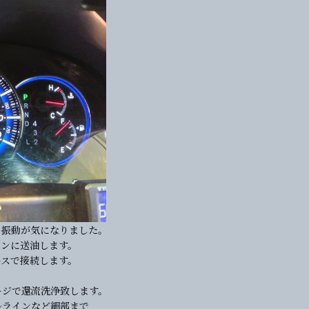
の振動が気になりました。
ジンに送油します。
ースで接続します。
。
ージで還流洗浄致します。
ルラインなど細部まで