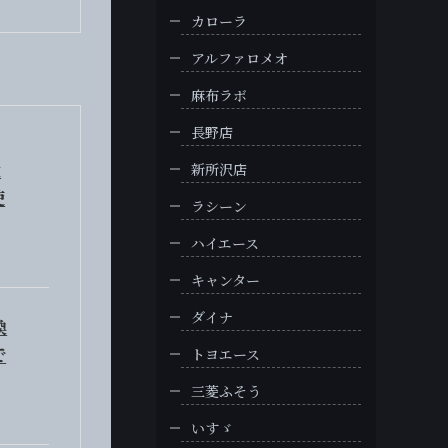
カローラ
アルファロメオ
麻布ラボ
長野店
大
新所沢店
使
ラシーン
ハイエース
キャンター
ダイナ
換
で
トヨエース
三菱ふそう
いすゞ