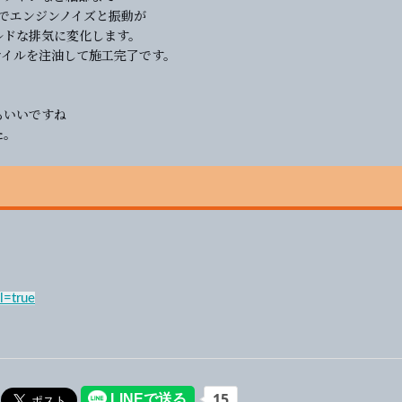
でエンジンノイズと振動が
ルドな排気に変化します。
オイルを注油して施工完了です。
もいいですね
た。
l=true