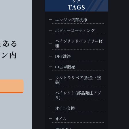
タグ
TAGS
エンジン内部洗浄
ボディーコーティング
果ある
ハイブリッドバッテリー修
理
ジン内
DPF洗浄
中古車販売
ウルトラリペア(鈑金・塗
装)
バイレクト(部品発注アプ
リ)
オイル交換
オイル