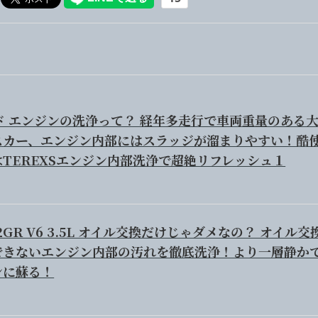
ド エンジンの洗浄って？ 経年多走行で車両重量のある
スカー、エンジン内部にはスラッジが溜まりやすい！酷
TEREXSエンジン内部洗浄で超絶リフレッシュ１
2GR V6 3.5L オイル交換だけじゃダメなの？ オイル交
できないエンジン内部の汚れを徹底洗浄！より一層静か
ンに蘇る！