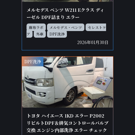
メルセデス ベンツ W211 Eクラス ディ
ーゼル DPF詰まり エラー
麻布ラボ
メルセデス・ベンツ
セレストケ
ア
外車
DPF洗浄
2026年01月30日
DPF洗浄
トヨタ ハイエース 1KD エラー P2002
リビルトDPF＆排気コントロールバルブ
交換 エンジン内部洗浄 エラー チェック