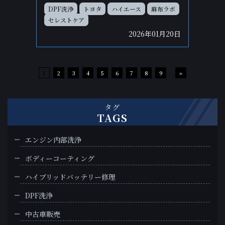
DPF洗浄
トヨタ
ハイエース
麻布ラボ
セレストケア
2026年01月20日
1
2
3
4
5
6
7
8
9
»
タグ
TAGS
エンジン内部洗浄
ボディーコーティング
ハイブリッドバッテリー修理
DPF洗浄
中古車販売