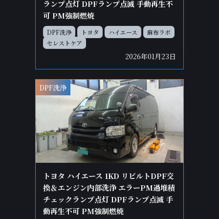
ランプ点灯 DPFランプ点滅 手動再生不
可 PM強制燃焼
DPF洗浄
トヨタ
ハイエース
麻布ラボ
セレストケア
2026年01月23日
DPF洗浄
トヨタ ハイエース 1KD リビルトDPF交
換＆エンジン内部洗浄 エラーPM過堆積
チェックランプ点灯 DPFランプ点滅 手
動再生不可 PM強制燃焼