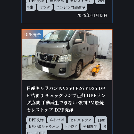
DPF洗浄
麻布ラボ
セレストケア
強制
再生
マツダ
エンジン内部洗浄
2026年04月15日
DPF洗浄
日産キャラバン NV350 E26 YD25 DP
F 詰まり チェックランプ点灯 DPFラン
プ点滅 手動再生できない 強制PM燃焼
セレストケア DPF洗浄
DPF洗浄
麻布ラボ
セレストケア
日産
NV350キャラバン
P242F
強制再生
リ
ビルトDPF