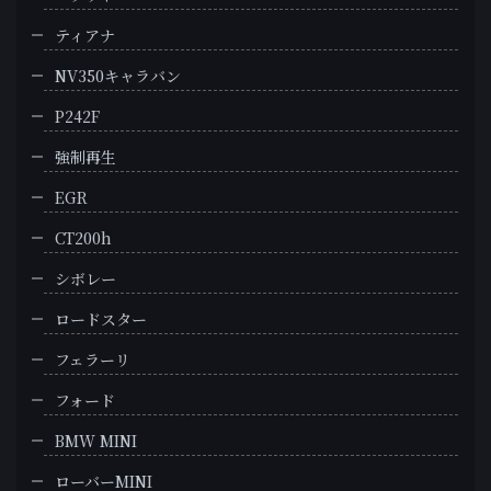
ティアナ
NV350キャラバン
P242F
強制再生
EGR
CT200h
シボレー
ロードスター
フェラーリ
フォード
BMW MINI
ローバーMINI