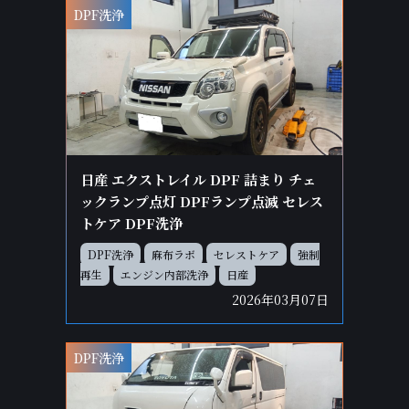
DPF洗浄
日産 エクストレイル DPF 詰まり チェ
ックランプ点灯 DPFランプ点滅 セレス
トケア DPF洗浄
DPF洗浄
麻布ラボ
セレストケア
強制
再生
エンジン内部洗浄
日産
2026年03月07日
DPF洗浄