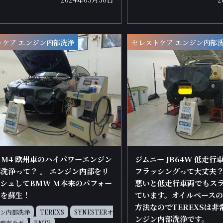
トケア エンジン内部洗浄
セレストケア エンジン内部
 M4 欧州車のハイパワーエンジン
ジムニー JB64W 低走
洗浄って？ 。 エンジン内部をリ
フラッシングって大丈夫？
シュしてBMW M本来のパフォー
悪いと低走行車両でもス
スを蘇生！
ています。オイルベース
方法なのでTEREXSは
ン内部洗浄
TEREXS
SYNESTERオ
ンジン内部洗浄です。
麻布ラボ
BMW