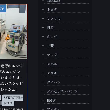
TEREXS
洗浄
トヨタ
レクサス
日産
ホンダ
三菱
マツダ
スバル
・多走行のエンジ
車のエンジン
スズキ
います！ オ
ダイハツ
れないスラッジ
フレッシュ！
メルセデス・ベンツ
SYNESTERオ
BMW
トヨタ
アウディ
024年03月28日