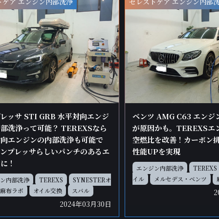
トケア エンジン内部洗浄
セレストケア エンジン内部
レッサ STI GRB 水平対向エンジ
ベンツ AMG C63 エン
部洗浄って可能？ TEREXSなら
が原因かも。TEREXS
対向エンジンの内部洗浄も可能で
空燃比を改善！カーボン
インプレッサらしいパンチのあるエ
性能UPを実現
ンに！
エンジン内部洗浄
TEREXS
イル
メルセデス・ベンツ
ン内部洗浄
TEREXS
SYNESTERオ
麻布ラボ
オイル交換
スバル
2
2024年03月30日