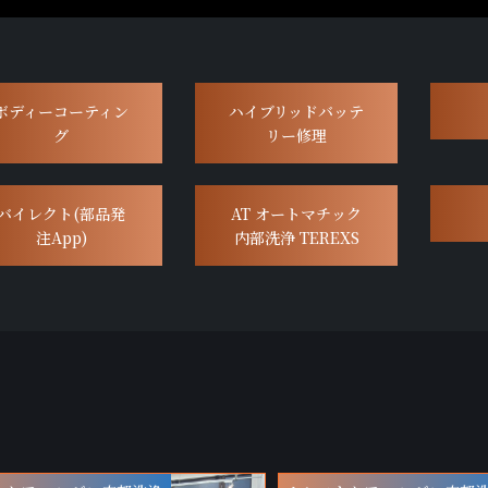
ボディーコーティン
ハイブリッドバッテ
グ
リー修理
バイレクト(部品発
AT オートマチック
注App)
内部洗浄 TEREXS