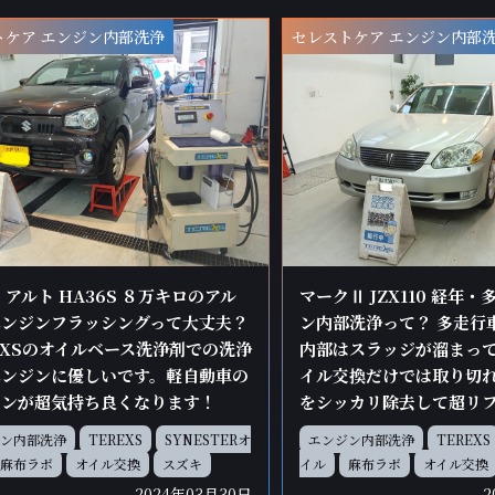
トケア エンジン内部洗浄
セレストケア エンジン内部
 アルト HA36S ８万キロのアル
マークⅡ JZX110 経年
エンジンフラッシングって大丈夫？
ン内部洗浄って？ 多走行
EXSのオイルベース洗浄剤での洗浄
内部はスラッジが溜まって
エンジンに優しいです。軽自動車の
イル交換だけでは取り切
ジンが超気持ち良くなります！
をシッカリ除去して超リ
ン内部洗浄
TEREXS
SYNESTERオ
エンジン内部洗浄
TEREXS
麻布ラボ
オイル交換
スズキ
イル
麻布ラボ
オイル交換
2024年03月30日
2