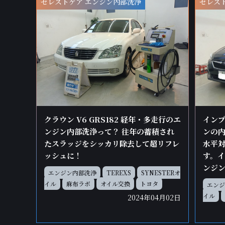
セレストケア エンジン内部洗浄
セレス
インプ
クラウン V6 GRS182 経年・多走行のエ
ンの内
ンジン内部洗浄って？ 往年の蓄積され
水平
たスラッジをシッカリ除去して超リフレ
す。
ッシュに！
ンジ
エンジン内部洗浄
TEREXS
SYNESTERオ
イル
麻布ラボ
オイル交換
トヨタ
エンジ
イル
2024年04月02日