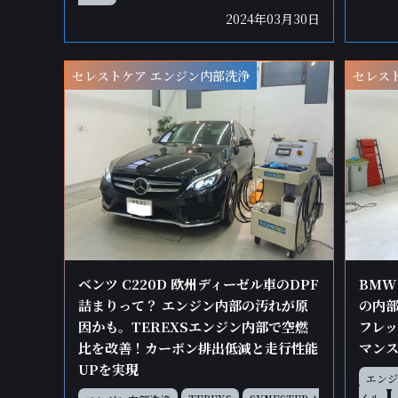
2024年03月30日
セレストケア エンジン内部洗浄
セレス
ベンツ C220D 欧州ディーゼル車のDPF
BMW
詰まりって？ エンジン内部の汚れが原
の内部
因かも。TEREXSエンジン内部で空燃
フレッ
比を改善！カーボン排出低減と走行性能
マン
UPを実現
エンジ
イル