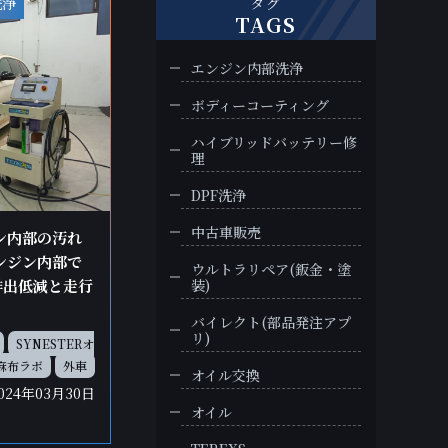
洗浄
タグ
TAGS
エンジン内部洗浄
ボディーコーティング
ハイブリッドバッテリー修
理
DPF洗浄
中古車販売
ジン内部の汚れ
エンジン内部で
ウルトラリペア(鈑金・塗
排出低減と走行
装)
バイレクト(部品発注アプ
リ)
SYNESTERオ
麻布ラボ
外車
オイル交換
024年03月30日
オイル