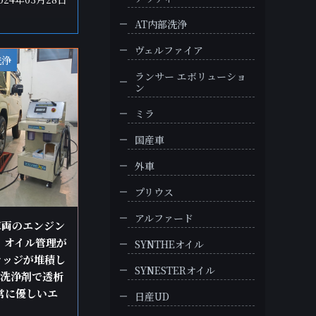
AT内部洗浄
ヴェルファイア
洗浄
ランサー エボリューショ
ン
ミラ
国産車
外車
プリウス
アルファード
行車両のエンジン
 オイル管理が
SYNTHEオイル
ラッジが堆積し
SYNESTERオイル
の洗浄剤で透析
非常に優しいエ
日産UD