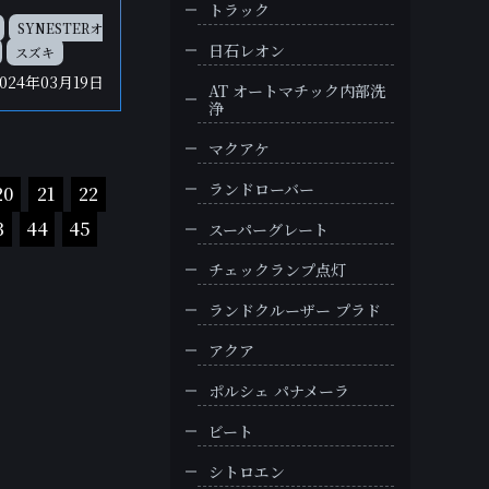
トラック
SYNESTERオ
日石レオン
スズキ
2024年03月19日
AT オートマチック内部洗
浄
マクアケ
ランドローバー
20
21
22
3
44
45
スーパーグレート
チェックランプ点灯
ランドクルーザー プラド
アクア
ポルシェ パナメーラ
ビート
シトロエン