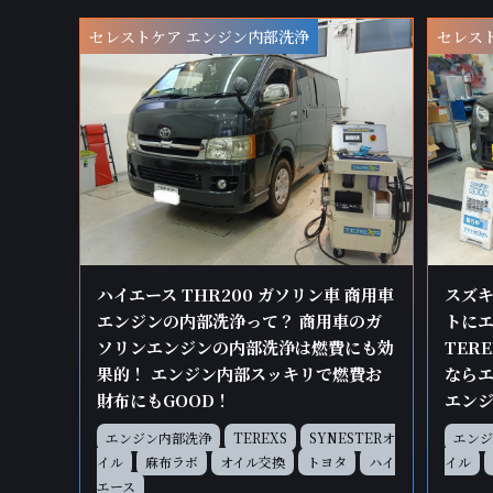
セレストケア エンジン内部洗浄
セレス
ハイエース THR200 ガソリン車 商用車
スズキ
エンジンの内部洗浄って？ 商用車のガ
トに
ソリンエンジンの内部洗浄は燃費にも効
TER
果的！ エンジン内部スッキリで燃費お
なら
財布にもGOOD！
エン
エンジン内部洗浄
TEREXS
SYNESTERオ
エンジ
イル
麻布ラボ
オイル交換
トヨタ
ハイ
イル
エース