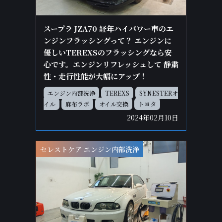
スープラ JZA70 経年ハイパワー車のエ
ンジンフラッシングって？ エンジンに
優しいTEREXSのフラッシングなら安
心です。エンジンリフレッシュして 静粛
性・走行性能が大幅にアップ！
エンジン内部洗浄
TEREXS
SYNESTERオ
イル
麻布ラボ
オイル交換
トヨタ
2024年02月10日
セレストケア エンジン内部洗浄