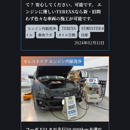
て？ 安心してください。可能です。 エ
ンジンに優しいTEREXSなら新・旧問
わず色々な車両の施工が可能です。
エンジン内部洗浄
TEREXS
SYNESTERオ
イル
麻布ラボ
オイル交換
日産
2024年02月13日
セレストケア エンジン内部洗浄
フーガ Y51 まだ走行50,000km未満だ