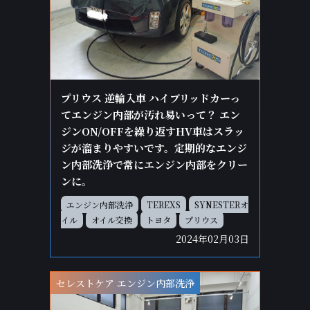
プリウス 逆輸入車 ハイブリッドカーっ
てエンジン内部が汚れ易いって？ エン
ジンON/OFFを繰り返すHV車はスラッ
ジが溜まりやすいです。定期的なエンジ
ン内部洗浄で常にエンジン内部をクリー
ンに。
エンジン内部洗浄
TEREXS
SYNESTERオ
イル
オイル交換
トヨタ
プリウス
2024年02月03日
セレストケア エンジン内部洗浄