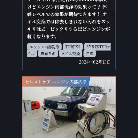
けどエンジン内部洗浄の効果って？ 体
感レベルでの効果が期待できます！ オ
イル交換では除去しきれない汚れをスッ
キリ除去。ビックリするほどエンジンが
軽くなります。
エンジン内部洗浄
TEREXS
SYNESTERオ
イル
麻布ラボ
オイル交換
日産
2024年02月13日
セレストケア エンジン内部洗浄