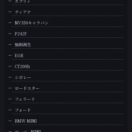
エブリィ
ティアナ
NV350キャラバン
P242F
強制再生
EGR
CT200h
シボレー
ロードスター
フェラーリ
フォード
BMW MINI
ローバーMINI