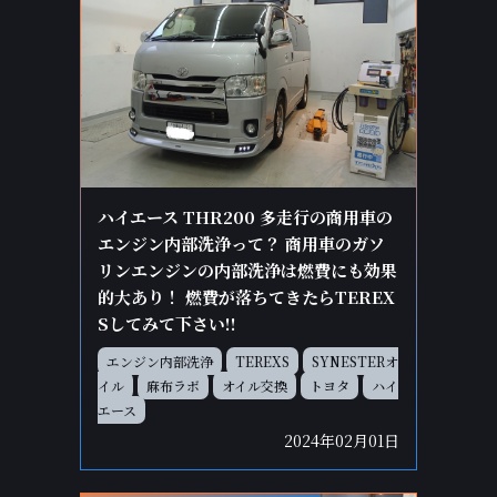
ハイエース THR200 多走行の商用車の
エンジン内部洗浄って？ 商用車のガソ
リンエンジンの内部洗浄は燃費にも効果
的大あり！ 燃費が落ちてきたらTEREX
Sしてみて下さい!!
エンジン内部洗浄
TEREXS
SYNESTERオ
イル
麻布ラボ
オイル交換
トヨタ
ハイ
エース
2024年02月01日