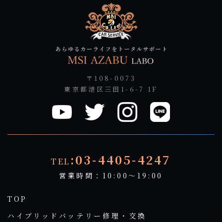
〒108-0073
東京都港区三田1-6-7 1F
:03-4405-4247
TEL
営業時間：10:00～19:00
TOP
ハイブリッドバッテリー修理・交換