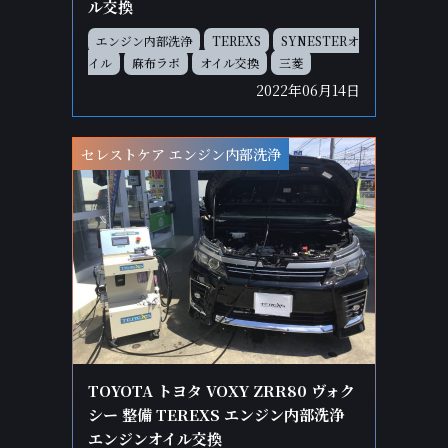
ル交換
エンジン内部洗浄
TEREXS
SYNESTERオ
イル
麻布ラボ
オイル交換
三菱
2022年06月14日
セレストケア エンジン内部洗浄
TOYOTA トヨタ VOXY ZRR80 ヴォク
シー 整備 TEREXS エンジン内部洗浄
エンジンオイル交換