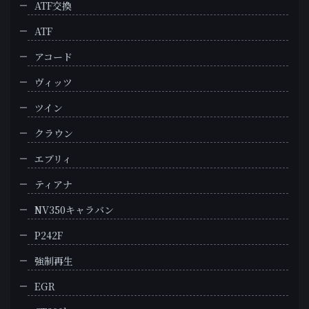
ATF交換
ATF
アコード
ヴィッツ
ツイン
クラウン
エブリィ
ティアナ
NV350キャラバン
P242F
強制再生
EGR