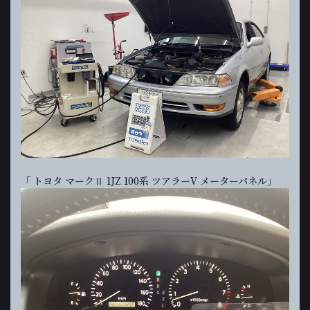
「 トヨタ マークⅡ 1JZ 100系 ツアラーV メーターパネル」