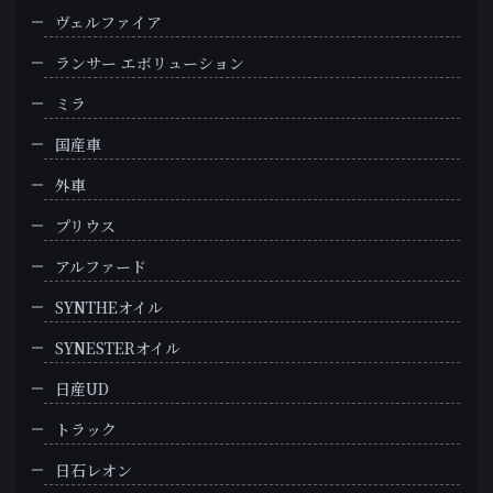
ヴェルファイア
ランサー エボリューション
ミラ
国産車
外車
プリウス
アルファード
SYNTHEオイル
SYNESTERオイル
日産UD
トラック
日石レオン