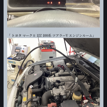
「 トヨタ マークⅡ 1JZ 100系 ツアラーV エンジンルーム」