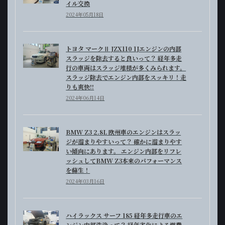
イル交換
2024年05月18日
トヨタ マークⅡ JZX110 1Jエンジンの内部
スラッジを除去すると良いって？ 経年多走
行の車両はスラッジ堆積が多くみられます。
スラッジ除去でエンジン内部をスッキリ！走
りも爽快!!
2024年06月14日
BMW Z3 2.8L 欧州車のエンジンはスラッ
ジが溜まりやすいって？ 確かに溜まりやす
い傾向にあります。 エンジン内部をリフレ
ッシュしてBMW Z3本来のパフォーマンス
を蘇生！
2024年03月16日
ハイラックス サーフ 185 経年多走行車のエ
ンジン内部洗浄って？ 経年劣化による燃費