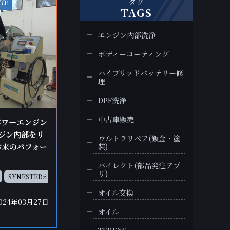
洗浄
タグ
TAGS
エンジン内部洗浄
ボディーコーティング
ハイブリッドバッテリー修
理
DPF洗浄
中古車販売
パワーエンジン
ンジン内部をリ
ウルトラリペア(鈑金・塗
装)
本来のパフォー
バイレクト(部品発注アプ
リ)
SYNESTERオ
オイル交換
024年03月27日
オイル