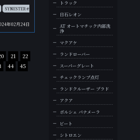
トラック
SYNESTERオ
日石レオン
024年02月24日
AT オートマチック内部洗
浄
マクアケ
ランドローバー
20
21
22
スーパーグレート
3
44
45
チェックランプ点灯
ランドクルーザー プラド
アクア
ポルシェ パナメーラ
ビート
シトロエン