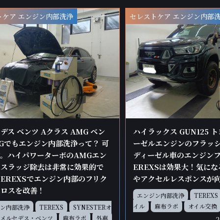
トケア エンジン内部洗浄
セレストケア エンジン内部
デス ベンツ Aクラス AMG ベン
ハイラックス GUN125 
Gでもエンジン内部洗浄って？ 可
ーゼルエンジンのフラッ
。ハイパワーターボのAMGエン
ディーゼル車のエンジンフ
のスラッジ除去は非常に効果的で
EREXSは効果大！気に
TEREXSでエンジン内部のフリク
やアクセルレスポンスが
ンロスを改善！
エンジン内部洗浄
TEREXS
イル
麻布ラボ
オイル交換
ン内部洗浄
TEREXS
SYNESTERオ
メルセデス・ベンツ
麻布ラボ
外車