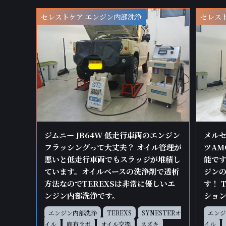
セレストケア エンジン内部洗浄
セレス
ジムニー JB64W 低走行車両のエンジン
メルセ
フラッシングって大丈夫？ オイル管理が
ツAM
悪いと低走行車両でもスラッジが堆積し
能です
ています。オイルベースの洗浄剤で透析
ジン
方法なのでTEREXSは非常に優しいエ
す！ 
ンジン内部洗浄です。
ショ
エンジン内部洗浄
TEREXS
SYNESTERオ
エンジ
イル
麻布ラボ
オイル交換
スズキ
イル