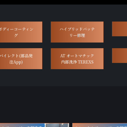
ボディーコーティン
ハイブリッドバッテ
グ
リー修理
バイレクト(部品発
AT オートマチック
注App)
内部洗浄 TEREXS