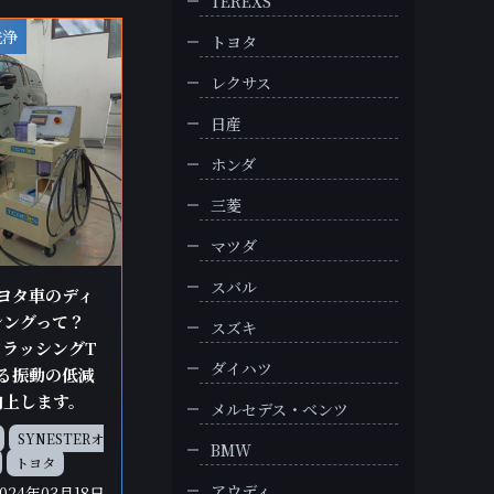
TEREXS
洗浄
トヨタ
レクサス
日産
ホンダ
三菱
マツダ
スバル
トヨタ車のディ
シングって？
スズキ
ラッシングT
ダイハツ
なる振動の低減
向上します。
メルセデス・ベンツ
SYNESTERオ
BMW
トヨタ
アウディ
2024年03月18日