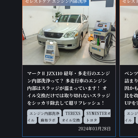
セレストケア エンジン内部洗浄
セレス
マークⅡ JZX110 経年・多走行のエンジ
ベンツ
ン内部洗浄って？ 多走行車のエンジン
詰まり
内部はスラッジが溜まっています！ オ
因かも
イル交換だけでは取り切れないスラッジ
比を
をシッカリ除去して超リフレッシュ！
UPを
エンジン内部洗浄
TEREXS
SYNESTERオ
エンジ
イル
麻布ラボ
オイル交換
トヨタ
イル
2024年03月28日