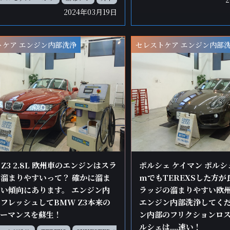
2024年03月19日
トケア エンジン内部洗浄
セレストケア エンジン内部
 Z3 2.8L 欧州車のエンジンはスラ
ポルシェ ケイマン ポルシェ
溜まりやすいって？ 確かに溜ま
mでもTEREXSした方が
い傾向にあります。 エンジン内
ラッジの溜まりやすい欧
フレッシュしてBMW Z3本来の
エンジン内部洗浄してく
ォーマンスを蘇生！
ン内部のフリクションロ
ルシェは....速い！