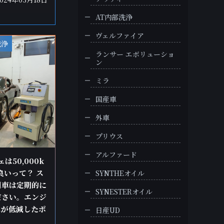
AT内部洗浄
ヴェルファイア
洗浄
ランサー エボリューショ
ン
ミラ
国産車
外車
プリウス
アルファード
は50,000k
良いって？ ス
SYNTHEオイル
州車は定期的に
SYNESTERオイル
ださい。エンジ
スが低減したポ
日産UD