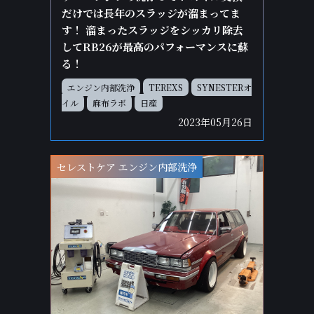
だけでは長年のスラッジが溜まってま
す！ 溜まったスラッジをシッカリ除去
してRB26が最高のパフォーマンスに蘇
る！
エンジン内部洗浄
TEREXS
SYNESTERオ
イル
麻布ラボ
日産
2023年05月26日
セレストケア エンジン内部洗浄