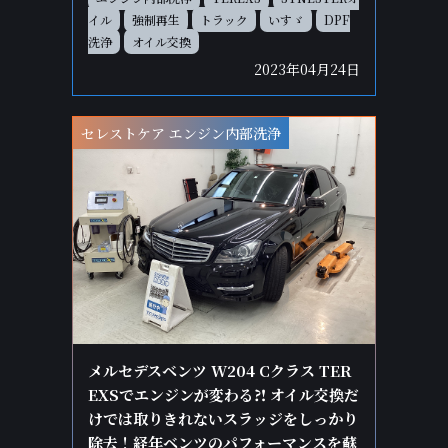
イル
強制再生
トラック
いすゞ
DPF
洗浄
オイル交換
2023年04月24日
セレストケア エンジン内部洗浄
メルセデスベンツ W204 Cクラス TER
EXSでエンジンが変わる⁈ オイル交換だ
けでは取りきれないスラッジをしっかり
除去！経年ベンツのパフォーマンスを蘇