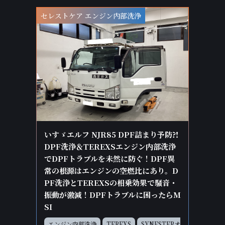
セレストケア エンジン内部洗浄
いすゞエルフ NJR85 DPF詰まり予防⁈
DPF洗浄＆TEREXSエンジン内部洗浄
でDPFトラブルを未然に防ぐ！DPF異
常の根源はエンジンの空燃比にあり。D
PF洗浄とTEREXSの相乗効果で騒音・
振動が激減！DPFトラブルに困ったらM
SI
エンジン内部洗浄
TEREXS
SYNESTERオ