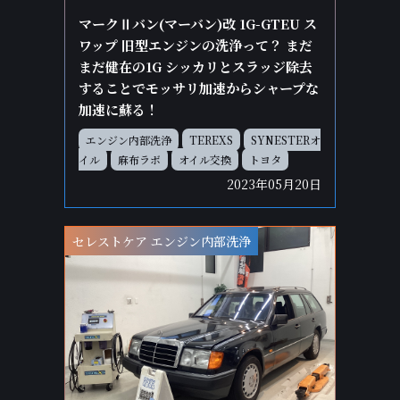
マークⅡバン(マーバン)改 1G-GTEU ス
ワップ 旧型エンジンの洗浄って？ まだ
まだ健在の1G シッカリとスラッジ除去
することでモッサリ加速からシャープな
加速に蘇る！
エンジン内部洗浄
TEREXS
SYNESTERオ
イル
麻布ラボ
オイル交換
トヨタ
2023年05月20日
セレストケア エンジン内部洗浄