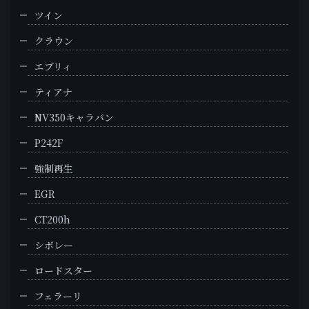
ツイン
クラウン
エブリィ
ティアナ
NV350キャラバン
P242F
強制再生
EGR
CT200h
シボレー
ロードスター
フェラーリ