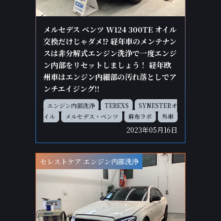
メルセデス ベンツ W124 300TE オイル
交換だけじゃダメ⁉ 経年車のメンテナン
スは非分解式エンジン洗浄で一度エンジ
ン内部をリセットしましょう！ 経年欧
州車はエンジン内細部の汚れ落としでア
ンチエイジング!!
エンジン内部洗浄
TEREXS
SYNESTERオ
イル
メルセデス・ベンツ
麻布ラボ
外車
2023年05月16日
セレストケア エンジン内部洗浄