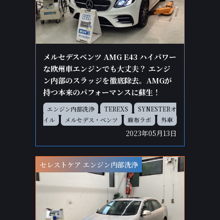
メルセデスベンツ AMG E43 ハイパワー
な欧州車エンジンでも大丈夫？ エンジ
ン内部のスラッジを徹底除去。AMGが
持つ本来のパフォーマンスに蘇生！
エンジン内部洗浄
TEREXS
SYNESTERオ
イル
メルセデス・ベンツ
麻布ラボ
外車
2023年05月13日
セレストケア エンジン内部洗浄