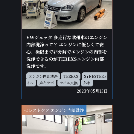
VWジェッタ 多走行な欧州車のエンジン
内部洗浄って？ エンジンに優しくて安
心。極限まで非分解でエンジンの内部を
洗浄できるのがTEREXSエンジン内部
洗浄です。
エンジン内部洗浄
TEREXS
SYNESTERオ
イル
麻布ラボ
オイル交換
外車
2023年05月13日
セレストケア エンジン内部洗浄