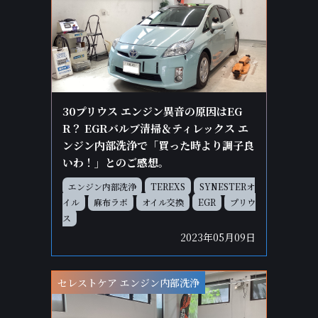
30プリウス エンジン異音の原因はEG
R？ EGRバルブ清掃＆ティレックス エ
ンジン内部洗浄で「買った時より調子良
いわ！」とのご感想。
エンジン内部洗浄
TEREXS
SYNESTERオ
イル
麻布ラボ
オイル交換
EGR
プリウ
ス
2023年05月09日
セレストケア エンジン内部洗浄