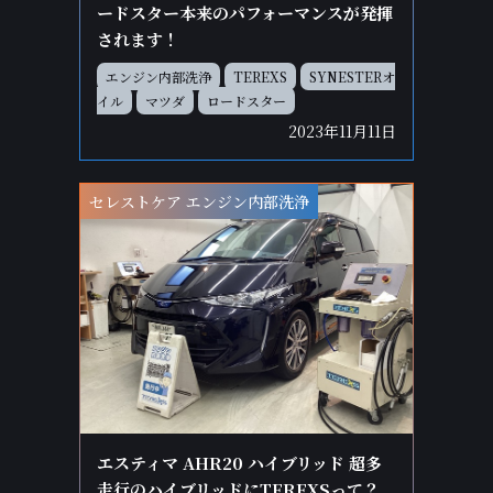
ードスター本来のパフォーマンスが発揮
されます！
エンジン内部洗浄
TEREXS
SYNESTERオ
イル
マツダ
ロードスター
2023年11月11日
セレストケア エンジン内部洗浄
エスティマ AHR20 ハイブリッド 超多
走行のハイブリッドにTEREXSって？