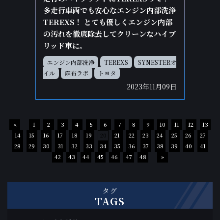
多走行車両でも安心なエンジン内部洗浄
TEREXS！ とても優しくエンジン内部
の汚れを徹底除去してクリーンなハイブ
リッド車に。
エンジン内部洗浄
TEREXS
SYNESTERオ
イル
麻布ラボ
トヨタ
2023年11月09日
«
1
2
3
4
5
6
7
8
9
10
11
12
13
14
15
16
17
18
19
20
21
22
23
24
25
26
27
28
29
30
31
32
33
34
35
36
37
38
39
40
41
42
43
44
45
46
47
48
»
タグ
TAGS