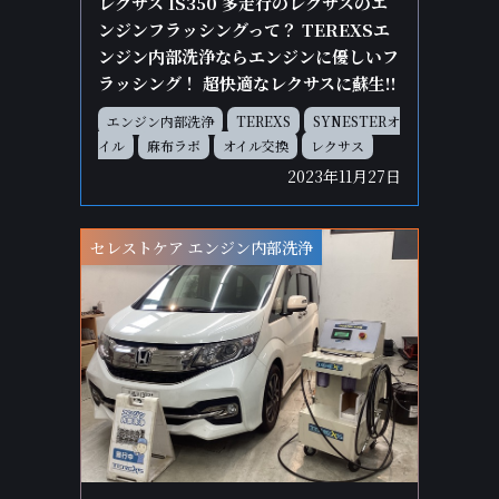
レクサス IS350 多走行のレクサスのエ
ンジンフラッシングって？ TEREXSエ
ンジン内部洗浄ならエンジンに優しいフ
ラッシング！ 超快適なレクサスに蘇生!!
エンジン内部洗浄
TEREXS
SYNESTERオ
イル
麻布ラボ
オイル交換
レクサス
2023年11月27日
セレストケア エンジン内部洗浄