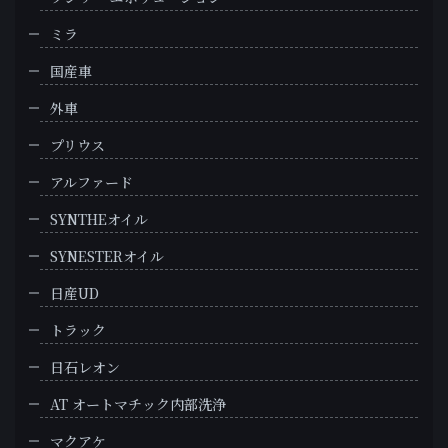
ミラ
国産車
外車
プリウス
アルファード
SYNTHEオイル
SYNESTERオイル
日産UD
トラック
日石レオン
AT オートマチック内部洗浄
マクアケ