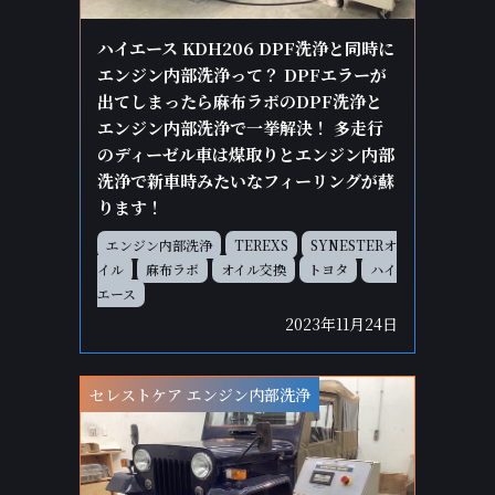
ハイエース KDH206 DPF洗浄と同時に
エンジン内部洗浄って？ DPFエラーが
出てしまったら麻布ラボのDPF洗浄と
エンジン内部洗浄で一挙解決！ 多走行
のディーゼル車は煤取りとエンジン内部
洗浄で新車時みたいなフィーリングが蘇
ります！
エンジン内部洗浄
TEREXS
SYNESTERオ
イル
麻布ラボ
オイル交換
トヨタ
ハイ
エース
2023年11月24日
セレストケア エンジン内部洗浄