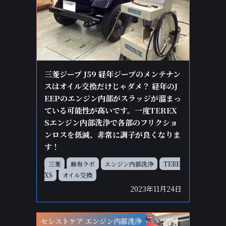
三菱ジープ J59 経年ジープのメンテナン
スはオイル交換だけじゃダメ？ 経年のJ
EEPのエンジン内部がスラッジが溜まっ
ている可能性が高いです。一度TEREX
Sエンジン内部洗浄で各部のフリクショ
ンロスを低減、非常に調子が良くなりま
す！
三菱
麻布ラボ
エンジン内部洗浄
TERE
XS
オイル交換
2023年11月24日
セレストケア エンジン内部洗浄