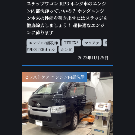
ステップワゴン RP3 ホンダ車のエンジ
ン内部洗浄っていいの？ ホンダエンジ
ン本来の性能を引き出すにはスラッジを
徹底除去しましょう！ 超快適なエンジ
ンに蘇ります
エンジン内部洗浄
TEREXS
マクアケ
S
YNESTERオイル
ホンダ
2023年11月25日
セレストケア エンジン内部洗浄