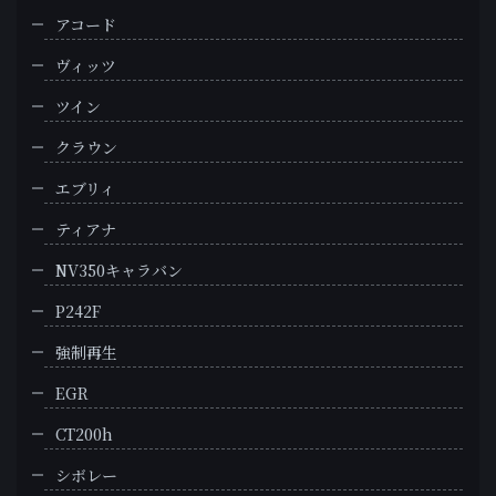
アコード
ヴィッツ
ツイン
クラウン
エブリィ
ティアナ
NV350キャラバン
P242F
強制再生
EGR
CT200h
シボレー