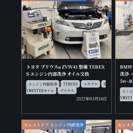
BMW
トヨタ プリウスα ZVW41 整備 TEREX
洗浄 ＋
S エンジン内部洗浄 オイル交換
5w-4
エンジン内部洗浄
TEREXS
マクアケ
S
YNESTERオイル
プリウス
エンジ
YNES
2022年03月14日
セレストケア エンジン内部洗浄
セレス