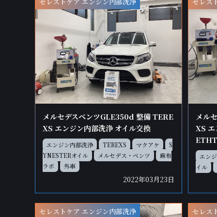
セレストケア エンジン内部洗浄
セレス
メルセデスベンツGLE350d 整備 TERE
メルセデ
XS エンジン内部洗浄 オイル交換
XS 
ETHT
エンジン内部洗浄
TEREXS
マクアケ
S
YNESTERオイル
メルセデス・ベンツ
麻布
エンジ
ラボ
外車
イル
2022年03月23日
セレストケア エンジン内部洗浄
セレス