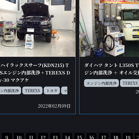
ハイラックスサーフ(KDN215) T
ダイハツ タント L350S 
XSエンジン内部洗浄 + TEREXS D
ジン内部洗浄 ＋ オイル交
5w-30 マクアケ
エンジン内部洗浄
TEREXS
ン内部洗浄
TEREXS
トヨタ
マ
2
2022年02月09日
9
10
11
12
13
14
15
16
17
18
19