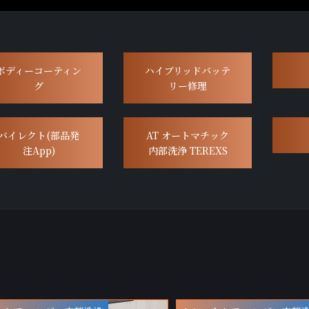
ボディーコーティン
ハイブリッドバッテ
グ
リー修理
バイレクト(部品発
AT オートマチック
注App)
内部洗浄 TEREXS