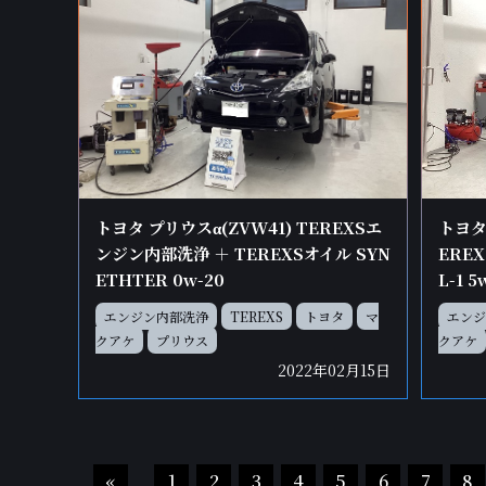
トヨタ
トヨタ プリウスα(ZVW41) TEREXSエ
ERE
ンジン内部洗浄 ＋ TEREXSオイル SYN
L-1 
ETHTER 0w-20
エンジ
エンジン内部洗浄
TEREXS
トヨタ
マ
クアケ
クアケ
プリウス
2022年02月15日
«
1
2
3
4
5
6
7
8