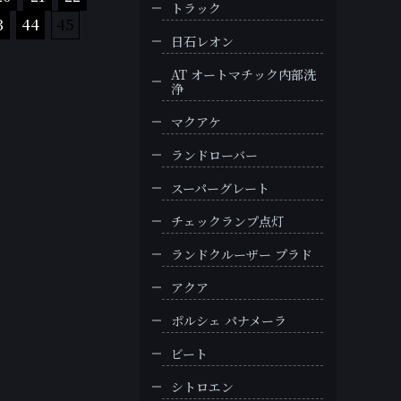
トラック
3
44
45
日石レオン
AT オートマチック内部洗
浄
マクアケ
ランドローバー
スーパーグレート
チェックランプ点灯
ランドクルーザー プラド
アクア
ポルシェ パナメーラ
ビート
シトロエン