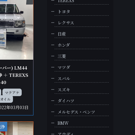
TEREXS
トヨタ
レクサス
日産
ホンダ
三菱
マツダ
バー) LM44
＋ TEREXS
スバル
-40
スズキ
マクアケ
Rオイル
ダイハツ
022年03月03日
メルセデス・ベンツ
BMW
洗浄
アウディ