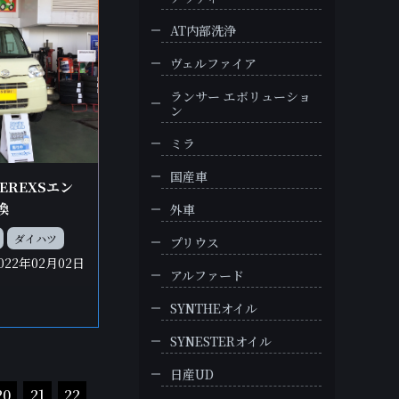
AT内部洗浄
ヴェルファイア
ランサー エボリューショ
ン
ミラ
国産車
TEREXSエン
換
外車
ダイハツ
プリウス
022年02月02日
アルファード
SYNTHEオイル
SYNESTERオイル
日産UD
20
21
22