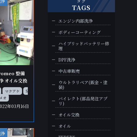
洗浄
タグ
TAGS
エンジン内部洗浄
ボディーコーティング
ハイブリッドバッテリー修
理
DPF洗浄
中古車販売
romeo 整備
洗浄 オイル交換
ウルトラリペア(鈑金・塗
装)
マクアケ
S
メオ
バイレクト(部品発注アプ
リ)
2022年03月16日
オイル交換
オイル
洗浄