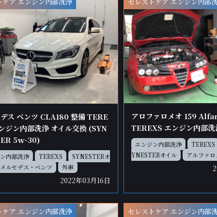
トケア エンジン内部洗浄
セレストケア エンジン内部
アロファロメオ 159 Alfa
ス ベンツ CLA180 整備 TERE
TEREXS エンジン内部
エンジン内部洗浄 オイル交換 (SYN
ER 5ｗ-30)
エンジン内部洗浄
TEREXS
YNESTERオイル
アルファロ
ン内部洗浄
TEREXS
SYNESTERオ
メルセデス・ベンツ
外車
2022年03月16日
トケア エンジン内部洗浄
セレストケア エンジン内部