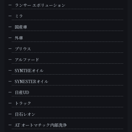
ランサー エボリューション
ミラ
国産車
外車
プリウス
アルファード
SYNTHEオイル
SYNESTERオイル
日産UD
トラック
日石レオン
AT オートマチック内部洗浄