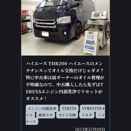
ハイエース THR200 ハイエースのメン
テナンスってオイル交換だけじゃダメ？
特に中古車は前オーナーのオイル管理が
不明確なので、中古購入したら先ずはT
EREXSエンジン内部洗浄でリセットが
オススメ！
エンジン内部洗浄
TEREXS
SYNESTERオ
イル
麻布ラボ
オイル交換
トヨタ
ハイ
エース
2023年12月09日