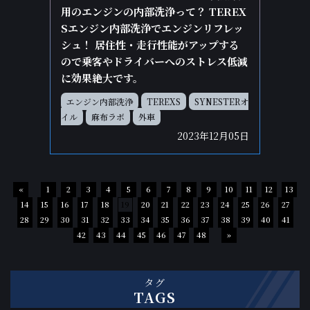
用のエンジンの内部洗浄って？ TEREX
Sエンジン内部洗浄でエンジンリフレッ
シュ！ 居住性・走行性能がアップする
ので乗客やドライバーへのストレス低減
に効果絶大です。
エンジン内部洗浄
TEREXS
SYNESTERオ
イル
麻布ラボ
外車
2023年12月05日
«
1
2
3
4
5
6
7
8
9
10
11
12
13
14
15
16
17
18
19
20
21
22
23
24
25
26
27
28
29
30
31
32
33
34
35
36
37
38
39
40
41
42
43
44
45
46
47
48
»
タグ
TAGS