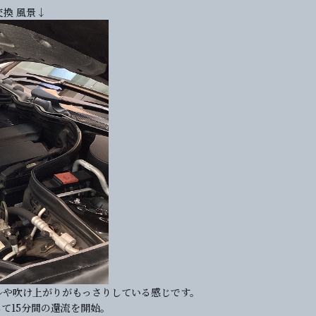
交換 風景↓
ルや吹け上がりがもっさりしている感じです。
して15分間の還流を開始。