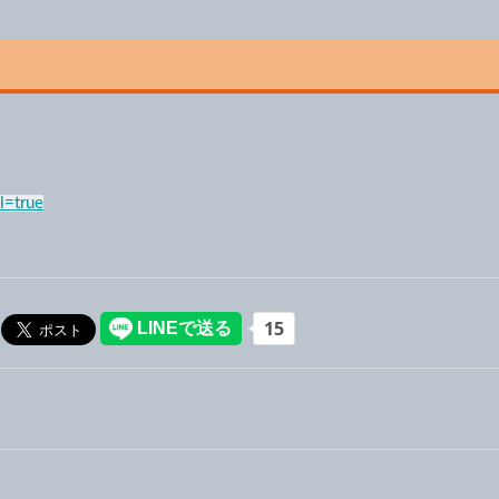
l=true