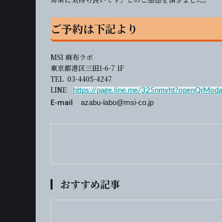
ご予約は下記より
MSI 麻布ラボ
東京都港区三田1-6-7 1F
TEL 03-4405-4247
LINE
https://page.line.me/325nmvht?openQrModa
E-mail
azabu-labo@msi-co.jp
おすすめ記事