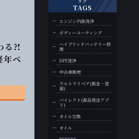
タグ
TAGS
エンジン内部洗浄
ボディーコーティング
わる⁈
ハイブリッドバッテリー修
理
経年ベ
DPF洗浄
中古車販売
ウルトラリペア(鈑金・塗
装)
バイレクト(部品発注アプ
リ)
オイル交換
オイル