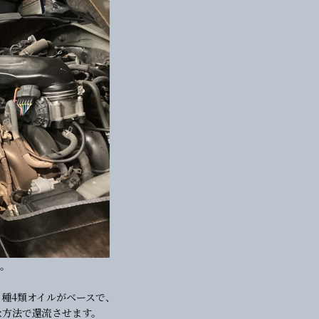
続。
。
４種4類オイルがベースで、
様な方法で還流させます。