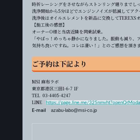
時折レーシングをさせながらストンリング廻りまでし
洗浄開始から5分ほどでエンジンノイズが低減してアク
洗浄後はオイルエレメントを新品に交換してTEREXS
【施工後の感想】
オーナーO様と当店近隣を同乗試乗。
「やばっ！めっちゃ静かになりました。振動も減り、
気持ち良いですね。コレは凄い！」とのご感想を頂き
ご予約は下記より
MSI 麻布ラボ
東京都港区三田1-6-7 1F
TEL 03-4405-4247
LINE
https://page.line.me/325nmvht?openQrModa
E-mail
azabu-labo@msi-co.jp