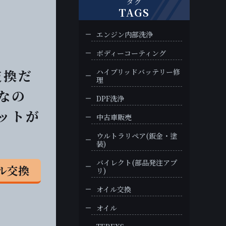
タグ
TAGS
エンジン内部洗浄
ボディーコーティング
交換だ
ハイブリッドバッテリー修
理
なの
DPF洗浄
ットが
中古車販売
ウルトラリペア(鈑金・塗
装)
バイレクト(部品発注アプ
イル交換
リ)
オイル交換
オイル