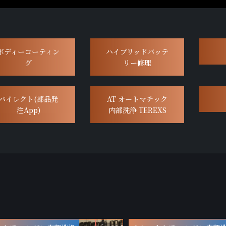
ボディーコーティン
ハイブリッドバッテ
グ
リー修理
バイレクト(部品発
AT オートマチック
注App)
内部洗浄 TEREXS