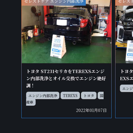
セレストケア エンジン内部洗浄
セレス
トヨタ ST231セリカをTEREXSエンジ
トヨタ
ン内部洗浄とオイル交換でエンジン絶好
EXS
調！
エンジ
エンジン内部洗浄
TEREXS
トヨタ
国
産車
2022年01月07日