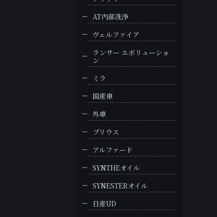
AT内部洗浄
ヴェルファイア
ランサー エボリューショ
ン
ミラ
国産車
外車
プリウス
アルファード
SYNTHEオイル
SYNESTERオイル
日産UD