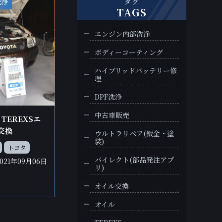
洗浄
タグ
TAGS
エンジン内部洗浄
ボディーコーティング
ハイブリッドバッテリー修
理
DPF洗浄
中古車販売
TEREXSエ
交換
ウルトラリペア(鈑金・塗
装)
トヨタ
バイレクト(部品発注アプ
2021年09月06日
リ)
オイル交換
オイル