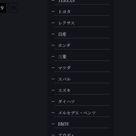
TEREXS
19
20
トヨタ
レクサス
日産
ホンダ
三菱
マツダ
スバル
スズキ
ダイハツ
メルセデス・ベンツ
BMW
アウディ