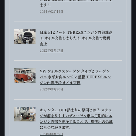
ます！
2024年02月14日
日産 E12ノート TEREXSエンジン内部洗浄
＋ オイル交換しました！ オイル交換で燃費
向上
2022年01月07日
VW フォルクスワーゲン タイプ2 ワーゲン
バス 水平対向エンジン 整備 TEREXS エン
ジン内部洗浄 オイル交換
2022年08月30日
キャンター DPF詰まりの原因とは？ スラッ
ジが溜まりやすいディーゼル車は定期的にエ
ンジン内部を洗浄することで、煤排出の低減
にもつながります。
2024年08月29日