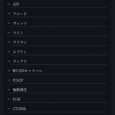
ATF
アコード
ヴィッツ
ツイン
クラウン
エブリィ
ティアナ
NV350キャラバン
P242F
強制再生
EGR
CT200h