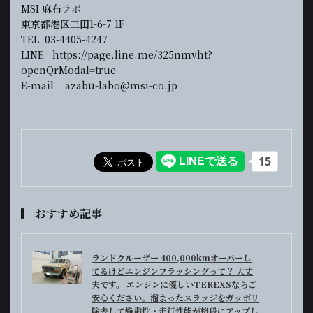
MSI 麻布ラボ
東京都港区三田1-6-7 1F
TEL 03-4405-4247
LINE https://page.line.me/325nmvht?
openQrModal=true
E-mail azabu-labo@msi-co.jp
おすすめ記事
ランドクルーザー 400,000kmオーバーし
てるけどエンジンフラッシングって？ 大丈
夫です。 エンジンに優しいTEREXSならご
安心ください。溜まったスラッジをガッポリ
除去して静粛性・走行性能が格段にアップし