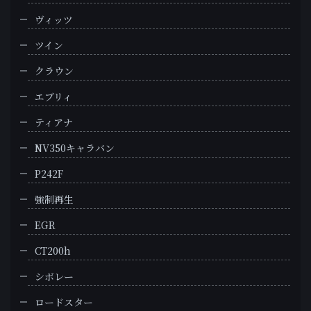
ヴィッツ
ツイン
クラウン
エブリィ
ティアナ
NV350キャラバン
P242F
強制再生
EGR
CT200h
シボレー
ロードスター