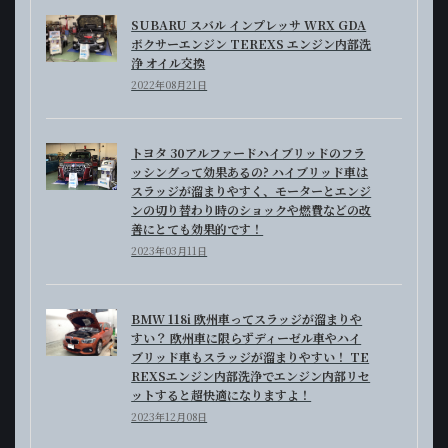
SUBARU スバル インプレッサ WRX GDA
ボクサーエンジン TEREXS エンジン内部洗
浄 オイル交換
2022年08月21日
トヨタ 30アルファードハイブリッドのフラ
ッシングって効果あるの? ハイブリッド車は
スラッジが溜まりやすく、モーターとエンジ
ンの切り替わり時のショックや燃費などの改
善にとても効果的です！
2023年03月11日
BMW 118i 欧州車ってスラッジが溜まりや
すい？ 欧州車に限らずディーゼル車やハイ
ブリッド車もスラッジが溜まりやすい！ TE
REXSエンジン内部洗浄でエンジン内部リセ
ットすると超快適になりますよ！
2023年12月08日