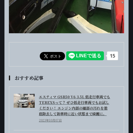
おすすめ記事
エスティマ GSR50 V6 3.5L 低走行車両でも
TEREXSって？ ぜひ低走行車両でもお試し
ください！ エンジン内部の細部の汚れを徹
底除去して新車時に近い状態まで綺麗に。
2023年10月07日