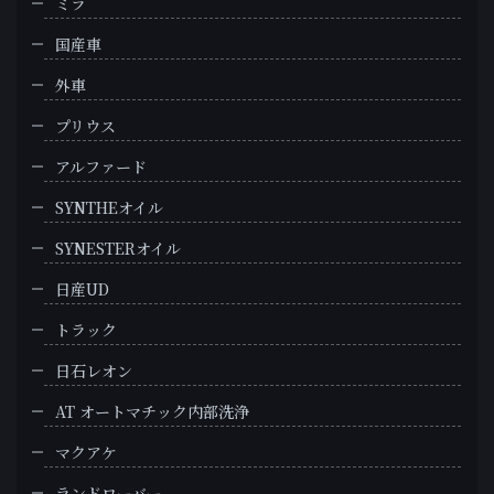
ミラ
国産車
外車
プリウス
アルファード
SYNTHEオイル
SYNESTERオイル
日産UD
トラック
日石レオン
AT オートマチック内部洗浄
マクアケ
ランドローバー