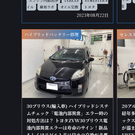
エンジン内部洗浄
TEREXS
SYNESTERオ
R
イル
麻布ラボ
オイル交換
トヨタ
2023年08月22日
ハイブリッドバッテリー修理
セレス
30プリウス(輸入車) ハイブリッドシステ
20ア
ムチェック「電池内部異常」エラー時の
経年
対処方法は？ トヨタZVW30プリウス電
ック
池内部異常エラーは寿命のサイン！新品
が溜ま
もしくはリビルト品に早めの交換が必要
ERE