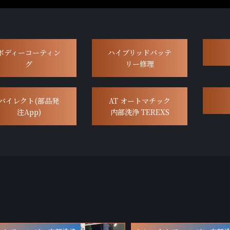
ボディーコーティン
ハイブリッドバッテ
グ
リー修理
バイレクト(部品発
AT オートマチック
注App)
内部洗浄 TEREXS