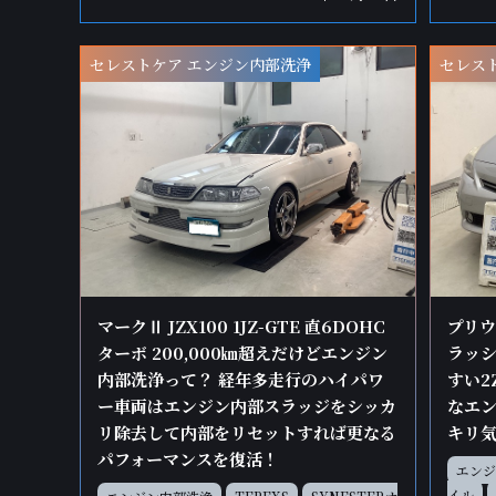
セレストケア エンジン内部洗浄
セレス
マークⅡ JZX100 1JZ-GTE 直6DOHC
プリウ
ターボ 200,000㎞超えだけどエンジン
ラッシ
内部洗浄って？ 経年多走行のハイパワ
すい2
ー車両はエンジン内部スラッジをシッカ
なエ
リ除去して内部をリセットすれば更なる
キリ
パフォーマンスを復活！
エンジ
イル