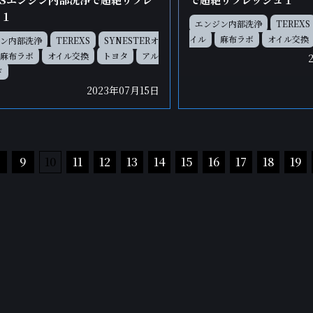
ュ１
エンジン内部洗浄
TEREXS
イル
麻布ラボ
オイル交換
ン内部洗浄
TEREXS
SYNESTERオ
麻布ラボ
オイル交換
トヨタ
アル
ド
2023年07月15日
9
10
11
12
13
14
15
16
17
18
19