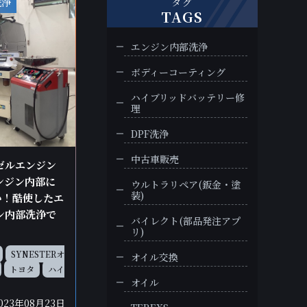
洗浄
タグ
TAGS
エンジン内部洗浄
ボディーコーティング
ハイブリッドバッテリー修
理
DPF洗浄
中古車販売
ーゼルエンジン
ンジン内部に
ウルトラリペア(鈑金・塗
装)
い！酷使したエ
ジン内部洗浄で
バイレクト(部品発注アプ
リ)
SYNESTERオ
オイル交換
トヨタ
ハイ
オイル
023年08月23日