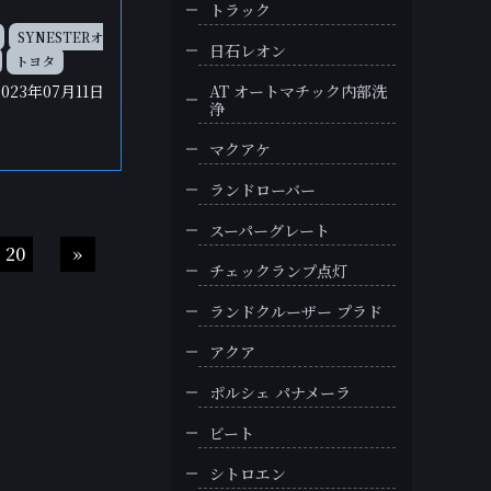
トラック
SYNESTERオ
日石レオン
トヨタ
2023年07月11日
AT オートマチック内部洗
浄
マクアケ
ランドローバー
スーパーグレート
20
»
チェックランプ点灯
ランドクルーザー プラド
アクア
ポルシェ パナメーラ
ビート
シトロエン