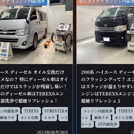
トケア エンジン内部洗浄
セレストケア エンジン内部
ース ディーゼル オイル交換だけ
200系 ハイエース ディ
メなの？ 特にディーゼル車はオイ
のフラッシングって？ エ
換だけではスラッジが残留し易い！
はスラッジが溜まりやす
のディーゼル車はTEREXSエン
ンジンはTEREXSエン
内部洗浄で超絶リフレッシュ！
超絶リフレッシュ１
ン内部洗浄
TEREXS
SYNESTERオ
エンジン内部洗浄
TEREXS
麻布ラボ
オイル交換
トヨタ
ハイ
イル
麻布ラボ
オイル交換
エース
AT内部洗浄
2023年08月28日
2