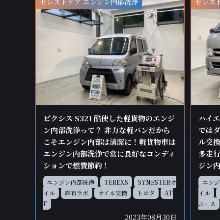
セレストケア エンジン内部洗浄
セレス
ピクシス S321 酷使した軽貨物のエンジ
ハイエ
ン内部洗浄って？ 非力な軽バンだから
ではダ
こそエンジン内部は清潔に！軽貨物車は
ル交
エンジン内部洗浄で常に良好なコンディ
多走行
ションで燃費節約！
ジン
エンジン内部洗浄
TEREXS
SYNESTERオ
エンジ
イル
麻布ラボ
オイル交換
トヨタ
AT
イル
F
エース
2023年08月30日