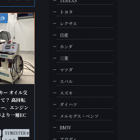
TEREXS
トヨタ
洗浄
レクサス
日産
ホンダ
三菱
マツダ
スバル
カー オイル交
スズキ
て？ 高回転
ダイハツ
カー。エンジン
より一層EC
メルセデス・ベンツ
BMW
SYNESTERオ
アウディ
トヨタ