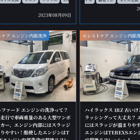
2
2023年08月09日
トケア エンジン内部洗浄
セレストケア エンジン内部
ハイラックス 1RZ 古い
ルファード エンジンの洗浄って？
ラッシングって大丈夫？ 
多走行で車両重量のある大型ワンボ
にはスラッジが溜まりや
スカー、エンジン内部にはスラッジ
エンジンはTEREXSエ
りやすい！酷使したエンジンはT
で超絶リフレッシュ１
XSエンジン内部洗浄で超絶リフレ