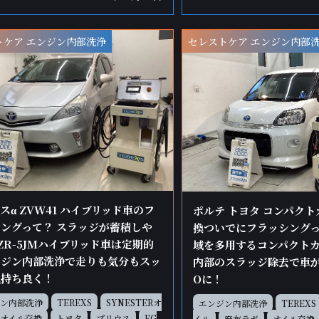
トケア エンジン内部洗浄
セレストケア エンジン内部
スα ZVW41 ハイブリッド車のフ
ポルテ トヨタ コンパクト
ングって？ スラッジが蓄積しや
換ついでにフラッシングっ
ZR-5JMハイブリッド車は定期的
域を多用するコンパクト
ンジン内部洗浄で走りも気分もスッ
内部のスラッジ除去で車が
気持ち良く！
Oに！
ン内部洗浄
TEREXS
SYNESTERオ
エンジン内部洗浄
TEREXS
オイル交換
トヨタ
プリウス
EG
イル
麻布ラボ
オイル交換