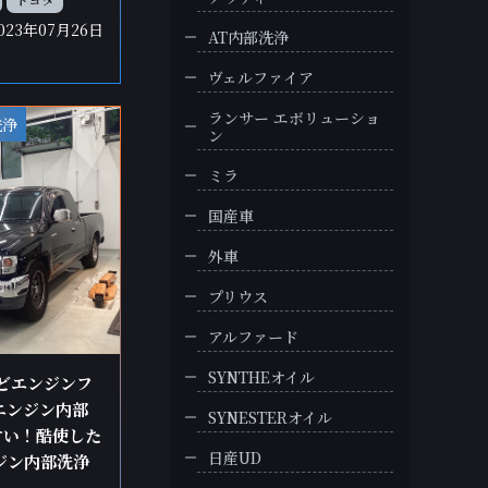
023年07月26日
AT内部洗浄
ヴェルファイア
ランサー エボリューショ
洗浄
ン
ミラ
国産車
外車
プリウス
アルファード
SYNTHEオイル
けどエンジンフ
エンジン内部
SYNESTERオイル
すい！酷使した
日産UD
ンジン内部洗浄