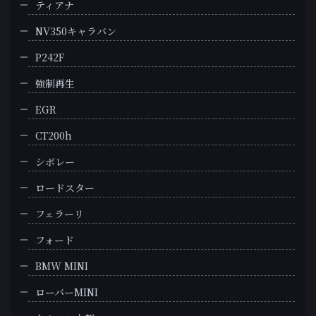
ティアナ
NV350キャラバン
P242F
強制再生
EGR
CT200h
シボレー
ロードスター
フェラーリ
フォード
BMW MINI
ローバーMINI