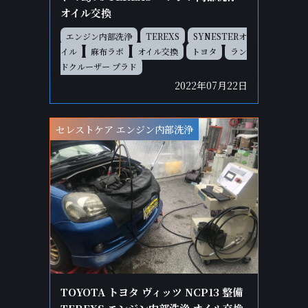
オイル交換
エンジン内部洗浄
TEREXS
SYNESTERオ
イル
麻布ラボ
オイル交換
トヨタ
ラン
ドクルーザー プラド
2022年07月22日
セレストケア エンジン内部洗浄
TOYOTA トヨタ ヴィッツ NCP13 整備