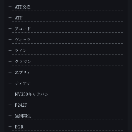
ATF交換
ATF
アコード
ヴィッツ
ツイン
クラウン
エブリィ
ティアナ
NV350キャラバン
P242F
強制再生
EGR