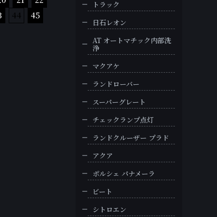
トラック
3
44
45
日石レオン
AT オートマチック内部洗
浄
マクアケ
ランドローバー
スーパーグレート
チェックランプ点灯
ランドクルーザー プラド
アクア
ポルシェ パナメーラ
ビート
シトロエン