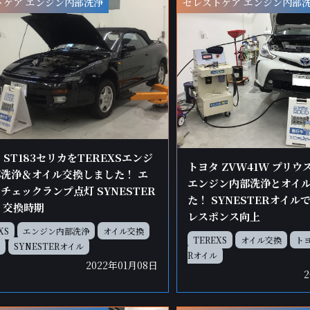
トケア エンジン内部洗浄
セレストケア エンジン内部
 ST183セリカをTEREXSエンジ
トヨタ ZVW41W プリウス
洗浄＆オイル交換しました！ エ
エンジン内部洗浄とオイ
チェックランプ点灯 SYNESTER
た！ SYNESTERオイ
 交換時期
レスポンス向上
XS
エンジン内部洗浄
オイル交換
TEREXS
オイル交換
ト
SYNESTERオイル
Rオイル
2022年01月08日