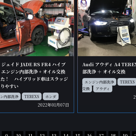
ジェイド JADE RS FR4 ハイブ
Audi アウディ A4 TE
 エンジン内部洗浄 + オイル交換
部洗浄 ＋ オイル交換
した！ ハイブリッド車はスラッジ
エンジン内部洗浄
TEREXS
まりやすい
交換
アウディ
ン内部洗浄
TEREXS
ホンダ
2022年01月07日
9
10
11
12
13
14
15
16
17
18
19