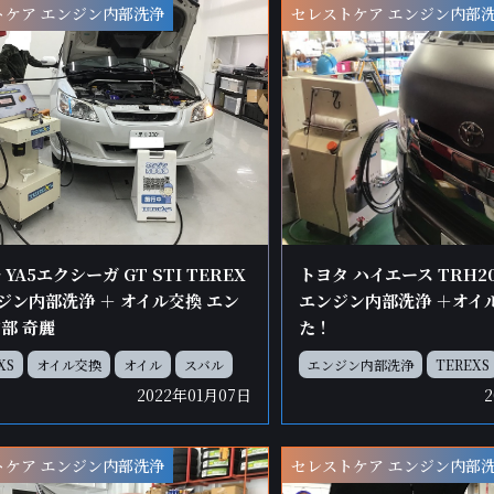
トケア エンジン内部洗浄
セレストケア エンジン内部
YA5エクシーガ GT STI TEREX
トヨタ ハイエース TRH20
ジン内部洗浄 ＋ オイル交換 エン
エンジン内部洗浄 ＋オイ
部 奇麗
た！
XS
オイル交換
オイル
スバル
エンジン内部洗浄
TEREXS
2022年01月07日
トケア エンジン内部洗浄
セレストケア エンジン内部