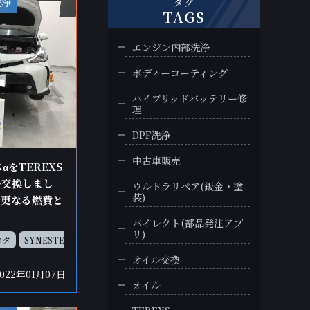
洗浄
タグ
TAGS
エンジン内部洗浄
ボディーコーティング
ハイブリッドバッテリー修
理
DPF洗浄
中古車販売
αをTEREXS
ル交換しまし
ウルトラリペア(鈑金・塗
装)
ルで更なる燃費と
バイレクト(部品発注アプ
リ)
ヨタ
SYNESTE
オイル交換
2022年01月07日
オイル