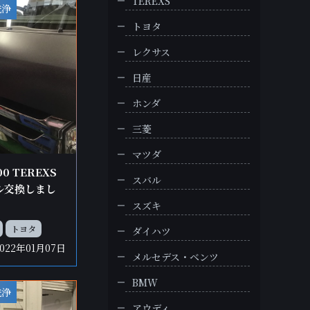
TEREXS
洗浄
トヨタ
レクサス
日産
ホンダ
三菱
マツダ
0 TEREXS
スバル
ル交換しまし
スズキ
トヨタ
ダイハツ
2022年01月07日
メルセデス・ベンツ
BMW
洗浄
アウディ