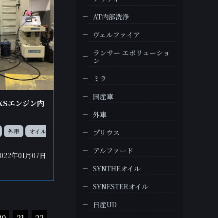
AT内部洗浄
ヴェルファイア
ランサー エボリューショ
ン
ミラ
国産車
REXSエンジン内
外車
外車
オイル
プリウス
アルファード
2022年01月07日
SYNTHEオイル
SYNESTERオイル
日産UD
20
21
22