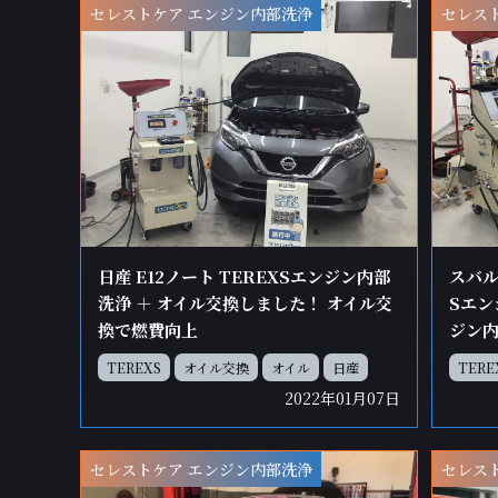
セレストケア エンジン内部洗浄
セレス
日産 E12ノート TEREXSエンジン内部
スバル 
洗浄 ＋ オイル交換しました！ オイル交
Sエン
換で燃費向上
ジン内
TEREXS
オイル交換
オイル
日産
TERE
2022年01月07日
セレストケア エンジン内部洗浄
セレス