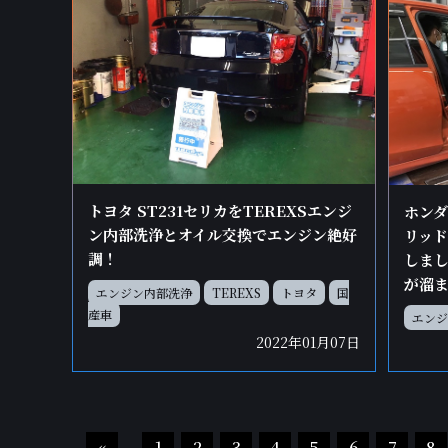
トヨタ ST231セリカをTEREXSエンジ
ホンダ 
ン内部洗浄とオイル交換でエンジン絶好
リッド
調！
しま
が溜
エンジン内部洗浄
TEREXS
トヨタ
国
産車
エンジ
2022年01月07日
«
1
2
3
4
5
6
7
8