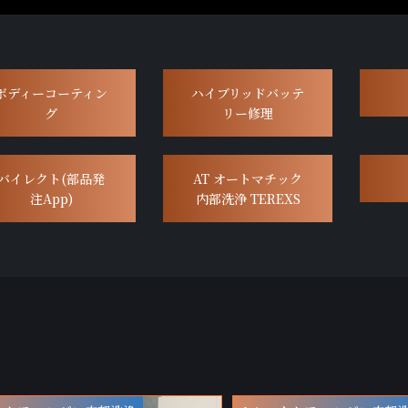
ボディーコーティン
ハイブリッドバッテ
グ
リー修理
バイレクト(部品発
AT オートマチック
注App)
内部洗浄 TEREXS