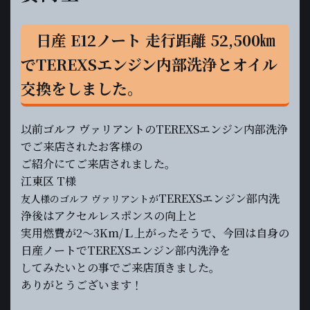
日産 E12ノート 走行距離 52,500㎞
でTEREXSエンジン内部洗浄とオイル
交換をしました。
以前ゴルフ ヴァリアント
のTEREXSエンジン内部洗浄
でご来店されたお客様の
ご紹介にてご来店されました。
江東区 T様
TEREXSエンジン部
内
洗
友人様のゴルフ ヴァリアントが
浄後はアクセルレスポンスの向上と
実用燃費が
2～3Km/Ｌ上がったそうで、今回は自身の
日産ノートで
TEREXSエンジン部
内
洗浄を
してみたいとの事で
ご来店頂きました。
ありがとうございます！