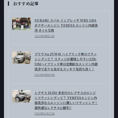
おすすめ記事
SUBARU スバル インプレッサ WRX GDA
ボクサーエンジン TEREXS エンジン内部洗
浄 オイル交換
2022年08月21日
プリウスα ZVW41 ハイブリッド車のフラッ
シングって？ スラッジが蓄積しやすい2ZR-
5JMハイブリッド車は定期的なエンジン内部
洗浄で走りも気分もスッキリ気持ち良く！
2023年08月09日
レクサス IS350 多走行のレクサスのエンジ
ンフラッシングって？ TEREXSエンジン内
部洗浄ならエンジンに優しいフラッシング！
超快適なレクサスに蘇生!!
2023年11月27日