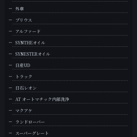
外車
プリウス
アルファード
SYNTHEオイル
SYNESTERオイル
日産UD
トラック
日石レオン
AT オートマチック内部洗浄
マクアケ
ランドローバー
スーパーグレート