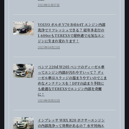
2024年11月07日
VOLVO ボルボ V70 B4164T エンジン内部
洗浄でリフレッシュできる？ 経年多走行の
1,600㏄もTEREXSで超快適で元気なエン
ジンに生まれ変わります！
2023年04月21日
ベンツ 220d W205 ベンツのディーゼル車
ってエンジン内部が汚れやすいって？ ディ
ーゼル車はスラッジの溜まりやすいのでこま
めなメンテナンスを！DPFの詰まり予防に
も最適なTEREXSでエンジン内部を奇麗
に！
2024年05月02日
インプレッサ WRX R20 ボクサーエンジン
の内部洗浄って効果があるの？ 水平対向エ