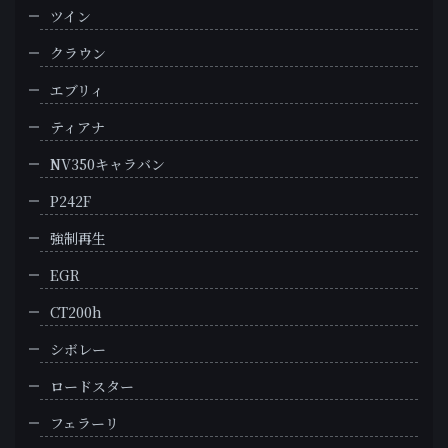
ツイン
クラウン
エブリィ
ティアナ
NV350キャラバン
P242F
強制再生
EGR
CT200h
シボレー
ロードスター
フェラーリ