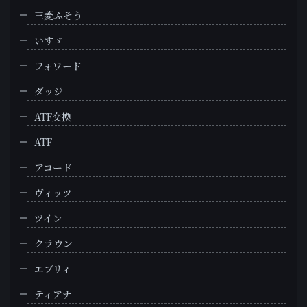
三菱ふそう
いすゞ
フォワード
ダッジ
ATF交換
ATF
アコード
ヴィッツ
ツイン
クラウン
エブリィ
ティアナ