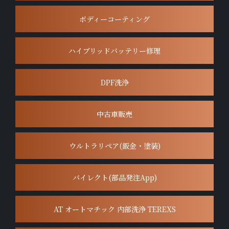
ボディーコーティング
ハイブリッドバッテリー修理
DPF洗浄
中古車販売
ウルトラリペア(鈑金・塗装)
バイレクト(部品発注App)
AT オートマチック 内部洗浄 TEREXS