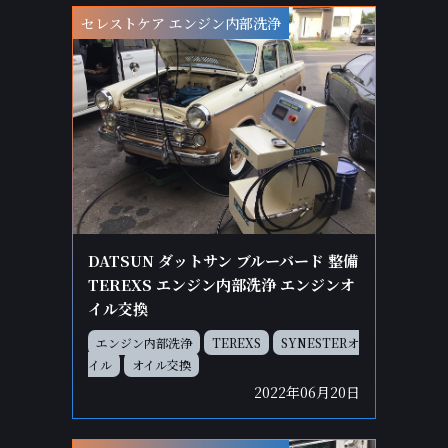
セレストケア エンジン内部洗浄
DATSUN ダットサン ブルーバード 整備
TEREXS エンジン内部洗浄 エンジンオ
イル交換
エンジン内部洗浄
TEREXS
SYNESTERオ
イル
オイル交換
2022年06月20日