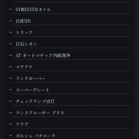
SYNESTERオイル
日産UD
トラック
日石レオン
AT オートマチック内部洗浄
マクアケ
ランドローバー
スーパーグレート
チェックランプ点灯
ランドクルーザー プラド
アクア
ポルシェ パナメーラ