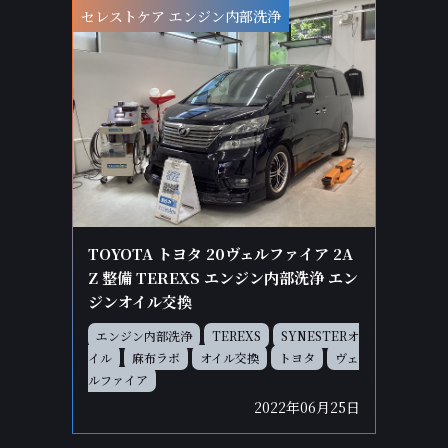
セレストケア エンジン内部洗浄
TOYOTA トヨタ 20ヴェルファイア 2A
Z 整備 TEREXS エンジン内部洗浄 エン
ジンオイル交換
エンジン内部洗浄
TEREXS
SYNESTERオ
イル
麻布ラボ
オイル交換
トヨタ
ヴェ
ルファイア
2022年06月25日