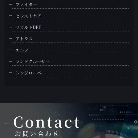
ファイター
セレストケア
リビルトDPF
アトラス
エルフ
ランドクルーザー
レンジローバー
Contact
お問い合わせ