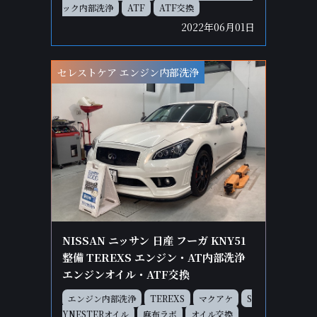
ック内部洗浄
ATF
ATF交換
2022年06月01日
セレストケア エンジン内部洗浄
NISSAN ニッサン 日産 フーガ KNY51
整備 TEREXS エンジン・AT内部洗浄
エンジンオイル・ATF交換
エンジン内部洗浄
TEREXS
マクアケ
S
YNESTERオイル
麻布ラボ
オイル交換