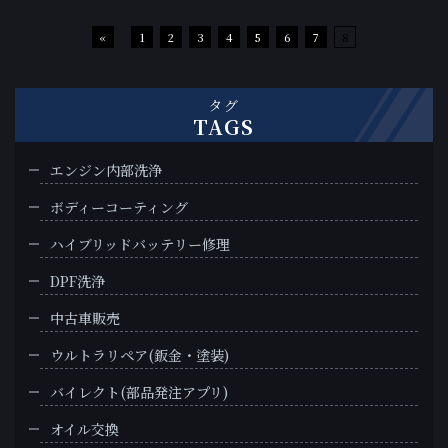
«
1
2
3
4
5
6
7
8
タグ
TAGS
エンジン内部洗浄
ボディーコーティング
ハイブリッドバッテリー修理
DPF洗浄
中古車販売
ウルトラリペア(鈑金・塗装)
バイレクト(部品発注アプリ)
オイル交換