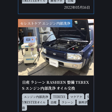
YNESTERオイル
麻布ラボ
日産
2022年05月16日
セレストケア エンジン内部洗浄
日産 ラシーン RASHEEN 整備 TEREX
S エンジン内部洗浄 オイル交換
エンジン内部洗浄
TEREXS
マクアケ
S
YNESTERオイル
日産
ラシーン
新所沢
店