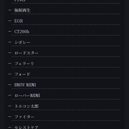
強制再生
EGR
CT200h
シボレー
ロードスター
フェラーリ
フォード
BMW MINI
ローバーMINI
トルコン太郎
ファイター
セレストケア