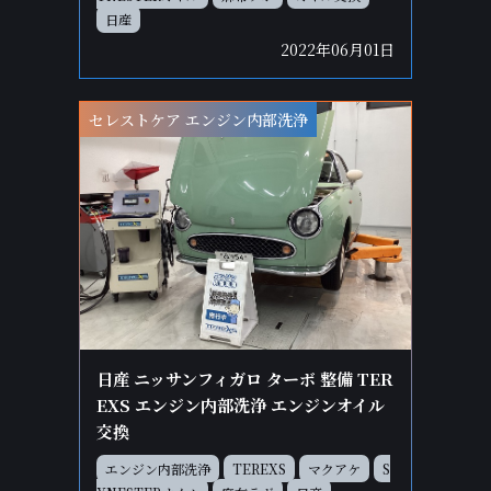
日産
2022年06月01日
セレストケア エンジン内部洗浄
日産 ニッサンフィガロ ターボ 整備 TER
EXS エンジン内部洗浄 エンジンオイル
交換
エンジン内部洗浄
TEREXS
マクアケ
S