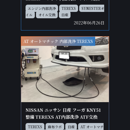
エンジン内部洗浄
TEREXS
SYNESTERオ
イル
オイル交換
日産
2022年06月26日
AT オートマチック 内部洗浄 TEREXS
NISSAN ニッサン 日産 フーガ KNY51
整備 TEREXS AT内部洗浄 ATF交換
TEREXS
麻布ラボ
日産
AT オートマチ