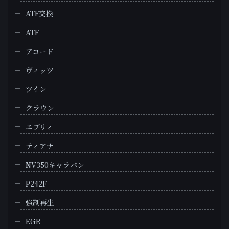
ATF交換
ATF
アコード
ヴィッツ
ツイン
クラウン
エブリィ
ティアナ
NV350キャラバン
P242F
強制再生
EGR