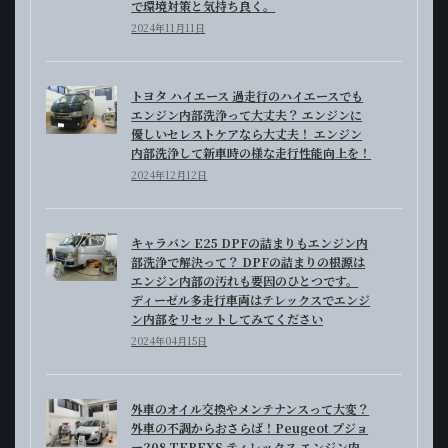
で環境対策と気持ち良く。
2024年11月11日
トヨタ ハイエース 過走行のハイエースでも
エンジン内部洗浄って大丈夫？ エンジンに
優しいセレストケアなら大丈夫！ エンジン
内部洗浄して新車時の様な走行性能向上を！
2024年12月12日
キャラバン E25 DPFの詰まりもエンジン内
部洗浄で解決って？ DPFの詰まりの根源は
エンジン内部の汚れも要因のひとつです。
ディーゼル多走行車両はテレックスでエンジ
ン内部をリセットしてみてください
2024年04月15日
外車のオイル交換やメンテナンスって大変？
外車の不調からおさらば！Peugeot プジョ
ー208 TEREXS ティレックス エンジン内