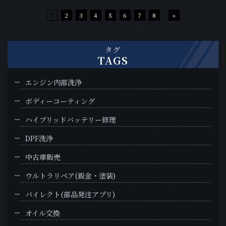
1
2
3
4
5
6
7
8
»
タグ
TAGS
エンジン内部洗浄
ボディーコーティング
ハイブリッドバッテリー修理
DPF洗浄
中古車販売
ウルトラリペア(鈑金・塗装)
バイレクト(部品発注アプリ)
オイル交換