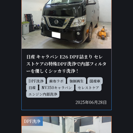
日産 キャラバン E26 DPF詰まり セレ
ストケアの特殊DPF洗浄で内部フィルタ
ーを優しくシッカリ洗浄！
DPF洗浄
麻布ラボ
強制再生
国産車
日産
NV350キャラバン
セレストケア
エンジン内部洗浄
2025年06月28日
DPF洗浄