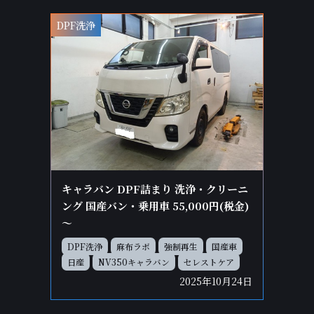
DPF洗浄
キャラバン DPF詰まり 洗浄・クリーニ
ング 国産バン・乗用車 55,000円(税金)
～
DPF洗浄
麻布ラボ
強制再生
国産車
日産
NV350キャラバン
セレストケア
2025年10月24日