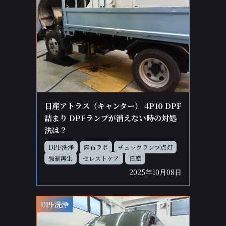
日産アトラス（キャンター） 4P10 DPF
詰まり DPFランプが消えない時の対処
法は？
DPF洗浄
麻布ラボ
チェックランプ点灯
強制再生
セレストケア
日産
2025年10月08日
DPF洗浄