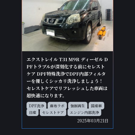
エクストレイル T31 M9R ディーゼル D
PFトラブルが深刻化する前にセレスト
ケア DPF特殊洗浄でDPF内部フィルタ
ーを優しくシッカリ洗浄しましょう！
セレストケアでリフレッシュした車両は
超快適になります。
DPF洗浄
麻布ラボ
強制再生
国産車
日産
セレストケア
エンジン内部洗浄
2025年03月21日