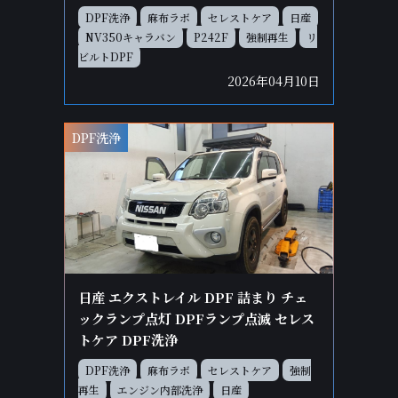
DPF洗浄
麻布ラボ
セレストケア
日産
NV350キャラバン
P242F
強制再生
リ
ビルトDPF
2026年04月10日
DPF洗浄
日産 エクストレイル DPF 詰まり チェ
ックランプ点灯 DPFランプ点滅 セレス
トケア DPF洗浄
DPF洗浄
麻布ラボ
セレストケア
強制
再生
エンジン内部洗浄
日産