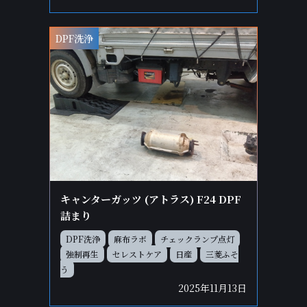
DPF洗浄
キャンターガッツ (アトラス) F24 DPF
詰まり
DPF洗浄
麻布ラボ
チェックランプ点灯
強制再生
セレストケア
日産
三菱ふそ
う
2025年11月13日