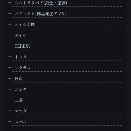
ウルトラリペア(鈑金・塗装)
バイレクト(部品発注アプリ)
オイル交換
オイル
TEREXS
トヨタ
レクサス
日産
ホンダ
三菱
マツダ
スバル