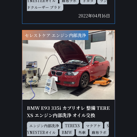
YNESTERオイル
麻布ラボ
トヨタ
ラン
ドクルーザー プラド
2022年04月16日
セレストケア エンジン内部洗浄
BMW E93 335i カブリオレ 整備 TERE
XS エンジン内部洗浄 オイル交換
エンジン内部洗浄
TEREXS
マクアケ
S
YNESTERオイル
BMW
外車
麻布ラボ