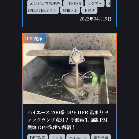
エンジン内部洗浄
TEREXS
マクアケ
S
YNESTERオイル
麻布ラボ
トヨタ
2022年04月19日
DPF洗浄
ハイエース 200系 DPF DPR 詰まり チ
ェックランプ点灯？ 手動再生 強制PM
燃焼 DPF洗浄で解消！
DPF洗浄
トヨタ
ハイエース
麻布ラボ