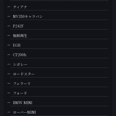
ティアナ
NV350キャラバン
P242F
強制再生
EGR
CT200h
シボレー
ロードスター
フェラーリ
フォード
BMW MINI
ローバーMINI