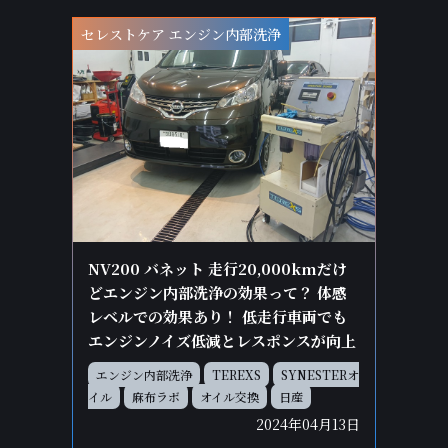
セレストケア エンジン内部洗浄
NV200 バネット 走行20,000kmだけ
どエンジン内部洗浄の効果って？ 体感
レベルでの効果あり！ 低走行車両でも
エンジンノイズ低減とレスポンスが向上
エンジン内部洗浄
TEREXS
SYNESTERオ
イル
麻布ラボ
オイル交換
日産
2024年04月13日