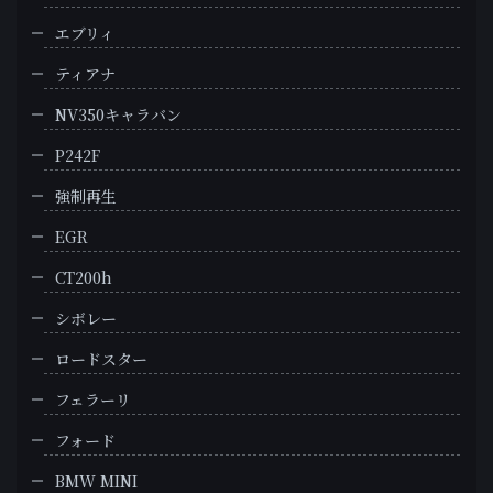
エブリィ
ティアナ
NV350キャラバン
P242F
強制再生
EGR
CT200h
シボレー
ロードスター
フェラーリ
フォード
BMW MINI