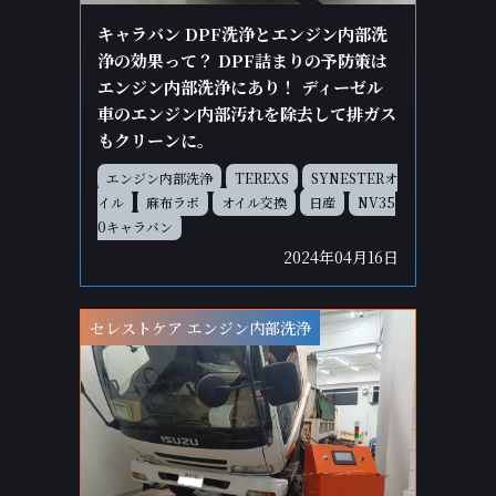
キャラバン DPF洗浄とエンジン内部洗
浄の効果って？ DPF詰まりの予防策は
エンジン内部洗浄にあり！ ディーゼル
車のエンジン内部汚れを除去して排ガス
もクリーンに。
エンジン内部洗浄
TEREXS
SYNESTERオ
イル
麻布ラボ
オイル交換
日産
NV35
0キャラバン
2024年04月16日
セレストケア エンジン内部洗浄