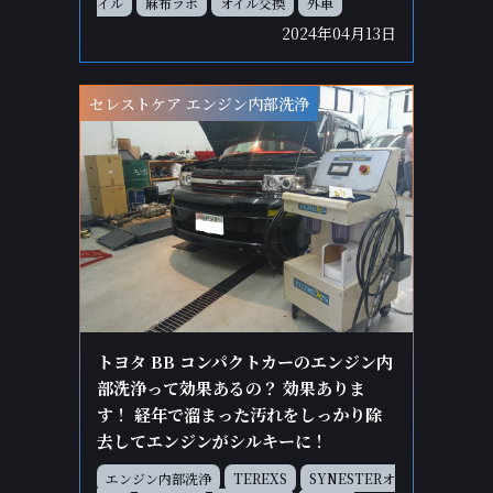
イル
麻布ラボ
オイル交換
外車
2024年04月13日
セレストケア エンジン内部洗浄
トヨタ BB コンパクトカーのエンジン内
部洗浄って効果あるの？ 効果ありま
す！ 経年で溜まった汚れをしっかり除
去してエンジンがシルキーに！
エンジン内部洗浄
TEREXS
SYNESTERオ