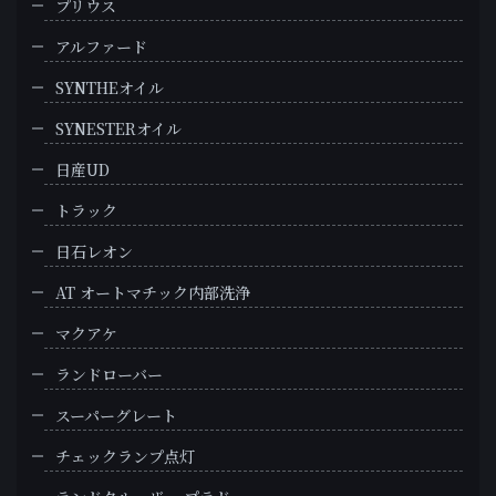
プリウス
アルファード
SYNTHEオイル
SYNESTERオイル
日産UD
トラック
日石レオン
AT オートマチック内部洗浄
マクアケ
ランドローバー
スーパーグレート
チェックランプ点灯