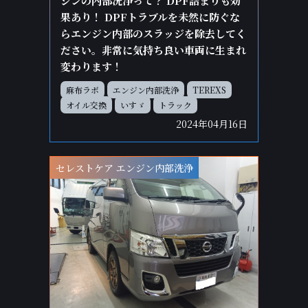
ジンの内部洗浄って？ DPF詰まりも効
果あり！ DPFトラブルを未然に防ぐな
らエンジン内部のスラッジを除去してく
ださい。非常に気持ち良い車両に生まれ
変わります！
麻布ラボ
エンジン内部洗浄
TEREXS
オイル交換
いすゞ
トラック
2024年04月16日
セレストケア エンジン内部洗浄