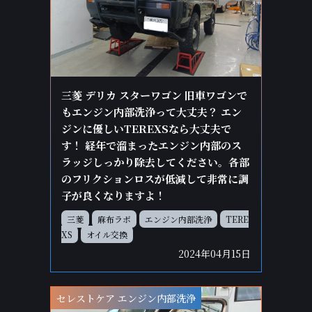
三菱 デリカ スターワゴン 旧車ワゴンで
もエンジン内部洗浄って大丈夫？ エン
ジンに優しいTEREXSなら大丈夫で
す！ 経年で溜まったエンジン内部のス
ラッジしっかり除去してください。各部
のフリクションロスが低減して非常に調
子が良くなりますよ！
三菱
麻布ラボ
エンジン内部洗浄
TERE
XS
オイル交換
2024年04月15日
セレストケア エンジン内部洗浄