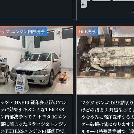
車
トケア エンジン内部洗浄
DPF洗浄
ッツァ GXE10 経年多走行のアル
マツダ ボンゴ DPF詰ま
ァに効果テキメン！なTEREXS
ほどの詰まり 対処法って
ン内部洗浄って？ トヨタ 1Gエン
やむやみに高圧洗浄する
内部に溜まったスラッジをエンジン
ター破損の減になります！
いTEREXSエンジン内部洗浄で
ルターは特殊洗浄剤で丁