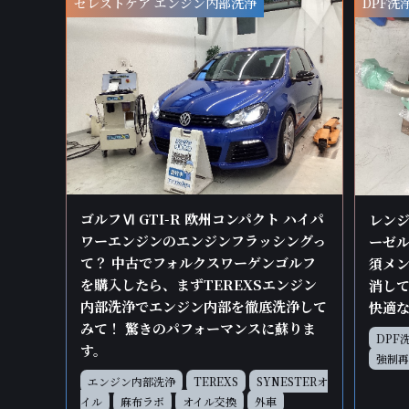
セレストケア エンジン内部洗浄
DPF洗
ゴルフⅥ GTI-R 欧州コンパクト ハイパ
レンジ
ワーエンジンのエンジンフラッシングっ
ーゼル
て？ 中古でフォルクスワーゲンゴルフ
須メン
を購入したら、まずTEREXSエンジン
消して
内部洗浄でエンジン内部を徹底洗浄して
快適
みて！ 驚きのパフォーマンスに蘇りま
DPF
す。
強制再
エンジン内部洗浄
TEREXS
SYNESTERオ
イル
麻布ラボ
オイル交換
外車