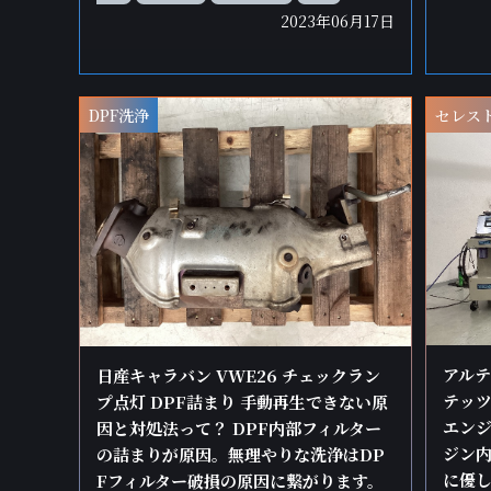
2023年06月17日
DPF洗浄
セレス
アルテ
日産キャラバン VWE26 チェックラン
テッツ
プ点灯 DPF詰まり 手動再生できない原
エンジ
因と対処法って？ DPF内部フィルター
ジン
の詰まりが原因。無理やりな洗浄はDP
に優し
Fフィルター破損の原因に繋がります。