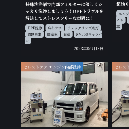
超絶
特殊洗浄剤で内部フィルターに優しくシ
ッカリ洗浄しましょう！DPFトラブルを
エンジ
解決してストレスフリーな車両に！
イル
車
DPF洗浄
麻布ラボ
チェックランプ点灯
強制再生
国産車
日産
NV350キャラバ
ン
2023年06月13日
セレストケア エンジン内部洗浄
セレス