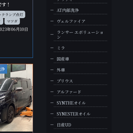
です！
AT内部洗浄
ックランプ点灯
ヴェルファイア
ク
マツダ
2023年06月10日
ランサー エボリューショ
ン
ミラ
国産車
洗浄
外車
プリウス
アルファード
SYNTHEオイル
SYNESTERオイル
日産UD