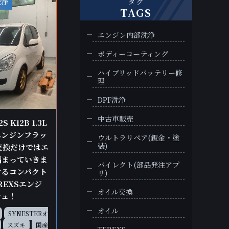
洗浄
タグ
TAGS
エンジン内部洗浄
ボディーコーティング
ハイブリッドバッテリー修
理
DPF洗浄
中古車販売
K12B 1.3L
エンジンフラッ
ウルトラリペア(鈑金・塗
装)
交換だけではエ
溜まっていきま
バイレクト(部品発注アプ
するコンパクト
リ)
REXSエンジ
オイル交換
シュ！
オイル
SYNESTERオ
スズキ
国産