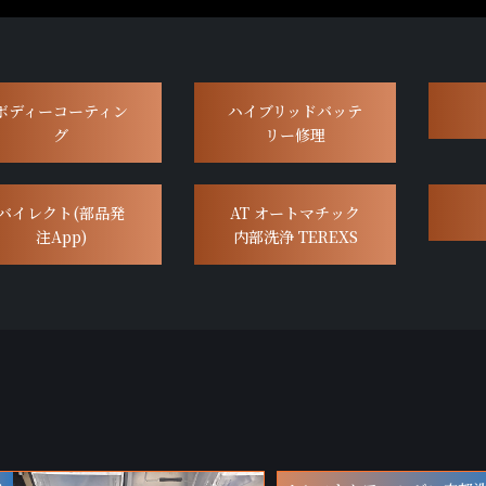
ボディーコーティン
ハイブリッドバッテ
グ
リー修理
バイレクト(部品発
AT オートマチック
注App)
内部洗浄 TEREXS