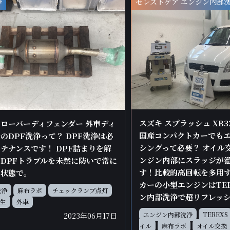
浄
セレストケア エンジン内部
スズキ スプラッシュ XB32S 
ローバーディフェンダー 外車ディ
国産コンパクトカーでも
のDPF洗浄って？ DPF洗浄は必
シングって必要？ オイル
テナンスです！ DPF詰まりを解
ンジン内部にスラッジが
DPFトラブルを未然に防いで常に
す！比較的高回転を多用
な状態で。
カーの小型エンジンはTE
洗浄
麻布ラボ
チェックランプ点灯
ン内部洗浄で超リフレッ
生
外車
エンジン内部洗浄
TEREXS
2023年06月17日
イル
麻布ラボ
オイル交換