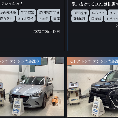
リフレッシュ！
浄。抜けてるDPFは快調
ン内部洗浄
TEREXS
SYNESTERオ
DPF洗浄
麻布ラボ
チェ
麻布ラボ
オイル交換
トヨタ
国産
強制再生
国産車
トラッ
2023年06月12日
トケア エンジン内部洗浄
セレストケア エンジン内部