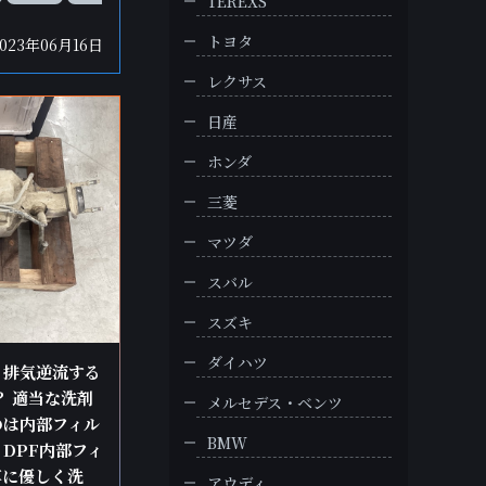
TEREXS
トヨタ
2023年06月16日
レクサス
日産
ホンダ
三菱
マツダ
スバル
スズキ
ダイハツ
り 排気逆流する
？ 適当な洗剤
メルセデス・ベンツ
のは内部フィル
BMW
DPF内部フィ
寧に優しく洗
アウディ