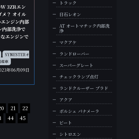
トラック
0W 3ZRエン
ダメ？ オイル
日石レオン
いエンジン内部
AT オートマチック内部洗
ジン内部洗浄で
浄
ルなエンジンで
マクアケ
ランドローバー
SYNESTERオ
国産車
スーパーグレート
023年06月09日
チェックランプ点灯
ランドクルーザー プラド
アクア
20
21
22
ポルシェ パナメーラ
3
44
45
ビート
シトロエン