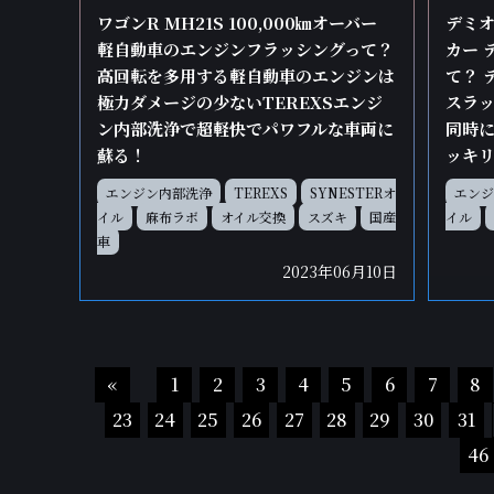
ワゴンR MH21S 100,000㎞オーバー
デミオ
軽自動車のエンジンフラッシングって？
カー 
高回転を多用する軽自動車のエンジンは
て？ 
極力ダメージの少ないTEREXSエンジ
スラ
ン内部洗浄で超軽快でパワフルな車両に
同時に
蘇る！
ッキ
エンジン内部洗浄
TEREXS
SYNESTERオ
エンジ
イル
麻布ラボ
オイル交換
スズキ
国産
イル
車
2023年06月10日
«
1
2
3
4
5
6
7
8
23
24
25
26
27
28
29
30
31
46