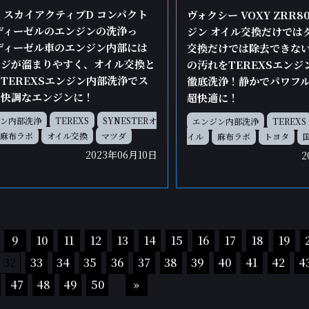
 スカイアクティブD コンパクト
ヴォクシー VOXY ZRR8
ディーゼルのエンジンの洗浄っ
ジン オイル交換だけでは
ディーゼル車のエンジン内部には
交換だけでは除去できな
ッジが溜まりやすく、オイル交換と
の汚れをTEREXSエン
TEREXSエンジン内部洗浄でス
徹底洗浄！静かでパワフ
リ快調なエンジンに！
超快適に！
ン内部洗浄
TEREXS
SYNESTERオ
エンジン内部洗浄
TEREXS
麻布ラボ
オイル交換
マツダ
イル
麻布ラボ
トヨタ
2023年06月10日
2
9
10
11
12
13
14
15
16
17
18
19
32
33
34
35
36
37
38
39
40
41
42
4
47
48
49
50
»