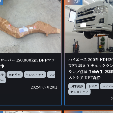
浄
DPF洗浄
ハイエース 200系 KDH201
ローバー 150,000km DPFマフ
DPR 詰まり チェックラン
洗浄
ランプ点滅 手動再生 強制
洗浄
麻布ラボ
セレストケア
レン
ストケア DPF洗浄
バー
DPF洗浄
トヨタ
ハイエ
2025年09月20日
セレストケア