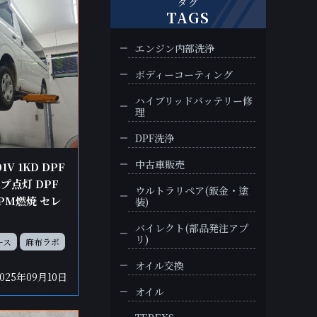
タグ
TAGS
エンジン内部洗浄
ボディーコーティング
ハイブリッドバッテリー修
理
DPF洗浄
中古車販売
V 1KD DPF
プ点灯 DPF
ウルトラリペア(鈑金・塗
PM燃焼 セレ
装)
バイレクト(部品発注アプ
リ)
ース
麻布ラボ
オイル交換
2025年09月10日
オイル