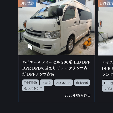
DPF洗浄
DPF洗
ハイエース ディーゼル 200系 1KD DPF
ハイエ
DPR DPDの詰まり チェックランプ点
DPR
灯 DPFランプ点滅
ランプ
DPF洗浄
トヨタ
ハイエース
麻布ラボ
DPF
セレストケア
リビル
2025年08月19日