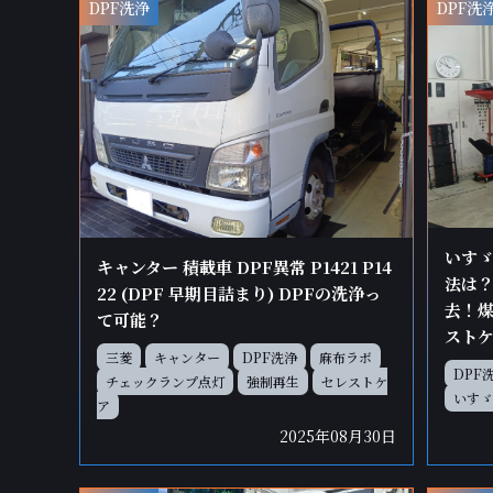
DPF洗浄
DPF洗
いすゞ
キャンター 積載車 DPF異常 P1421 P14
法は？
22 (DPF 早期目詰まり) DPFの洗浄っ
去！
て可能？
スト
三菱
キャンター
DPF洗浄
麻布ラボ
DPF
チェックランプ点灯
強制再生
セレストケ
いすゞ
ア
2025年08月30日