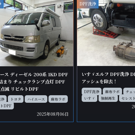
浄
DPF洗浄
いすゞエルフ DPF洗浄 
ース ディーゼル 200系 1KD DPF
アッシュを除去！
 詰まり チェックランプ点灯 DPF
点滅 リビルトDPF
DPF洗浄
麻布ラボ
チェ
いすゞ
強制再生
セレス
洗浄
トヨタ
ハイエース
麻布ラボ
トDPF
2
2025年08月06日