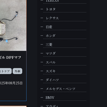
TEREXS
トヨタ
レクサス
日産
ホンダ
三菱
マツダ
ーゼル DPFマフ
スバル
スズキ
ストケア
外車
ダイハツ
025年08月25日
メルセデス・ベンツ
BMW
アウディ