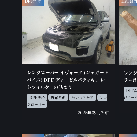
DPF洗浄
DPF洗
レンジローバー イヴォーク (ジャガー E
レンジ
ペイス) DPF ディーゼルパティキュレー
ラー
トフィルタ―の詰まり
DPF
ジロー
DPF洗浄
麻布ラボ
セレストケア
レン
ジローバー
2025年09月20日