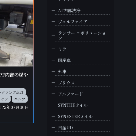
AT内部洗浄
ヴェルファイア
ランサー エボリューショ
ン
ミラ
国産車
外車
DPF内部の煤や
プリウス
ックランプ点灯
アルファード
トケア
エルフ
SYNTHEオイル
025年07月30日
SYNESTERオイル
日産UD