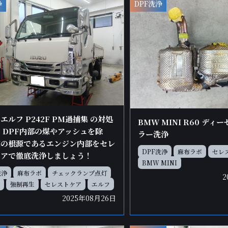
浄
DPF洗浄
エルフ P242F PM過捕集 の対処
BMW MINI R60 ディ
 DPF内部の煤やアッシュを除
ラー洗浄
煤の根源であるエンジン内部をセレ
DPF洗浄
麻布ラボ
セレ
ケアで徹底洗浄しましょう！
BMW MINI
洗浄
麻布ラボ
チェックランプ点灯
2
強制再生
セレストケア
エルフ
2025年08月26日