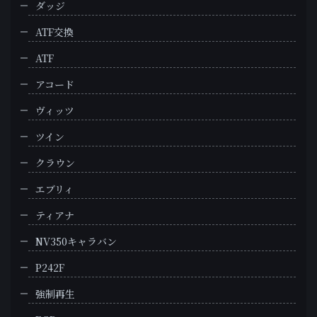
ダッジ
ATF交換
ATF
アコード
ヴィッツ
ツイン
クラウン
エブリィ
ティアナ
NV350キャラバン
P242F
強制再生