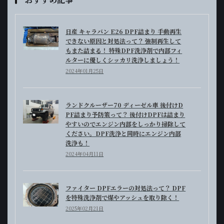
日産 キャラバン E26 DPF詰まり 手動再生
できない原因と対処法って？ 強制再生して
もまた詰まる！ 特殊DPF洗浄剤で内部フィ
ルターに優しくシッカリ洗浄しましょう！
2024年01月25日
ランドクルーザー70 ディーゼル車 後付けD
PF詰まり予防策って？ 後付けDPFは詰まり
やすいのでエンジン内部をしっかり掃除して
ください。DPF洗浄と同時にエンジン内部
洗浄も！
2024年04月11日
ファイター DPFエラーの対処法って？ DPF
を特殊洗浄剤で煤やアッシュを取り除く！
2025年02月21日