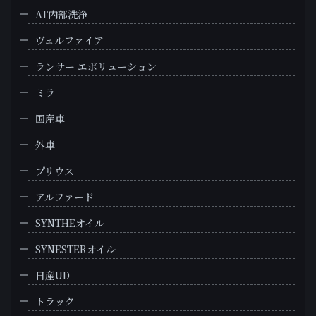
AT内部洗浄
ヴェルファイア
ランサー エボリューション
ミラ
国産車
外車
プリウス
アルファード
SYNTHEオイル
SYNESTERオイル
日産UD
トラック