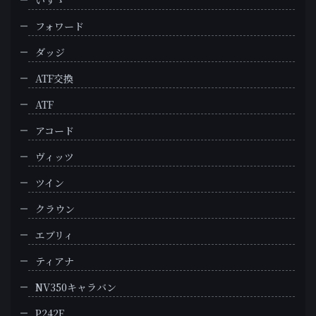
いすゞ
フォワード
ダッジ
ATF交換
ATF
アコード
ヴィッツ
ツイン
クラウン
エブリィ
ティアナ
NV350キャラバン
P242F