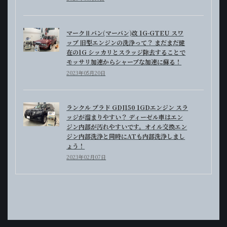
マークⅡバン(マーバン)改 1G-GTEU スワ
ップ 旧型エンジンの洗浄って？ まだまだ健
在の1G シッカリとスラッジ除去することで
モッサリ加速からシャープな加速に蘇る！
2023年05月20日
ランクル プラド GDJ150 1GDエンジン スラ
ッジが溜まりやすい？ ディーゼル車はエン
ジン内部が汚れやすいです。オイル交換エン
ジン内部洗浄と同時にATも内部洗浄しまし
ょう！
2023年02月07日