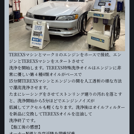
TEREXSマシンとマークⅡのエンジンをホースで接続、エン
ジンとTEREXSマシンをスタートさせて
洗浄を開始します。TEREXS特殊洗浄オイルはエンジンに非
常に優しい第４種4類オイルがベースで
15分間TEREXSマシンとエンジンの間を人工透析の様な方法
で還流洗浄させます。
たまにレーシングをさせてストンリング廻りの汚れを落とす
と、洗浄開始から5分ほどでエンジンノイズが
低減してアクセルも軽くなります。洗浄後はオイルフィルター
を新品に交換してTEREXSオイルを注油して
洗浄終了です。
【施工後の感想】
オーナーN様と当店近隣を同乗試乗。