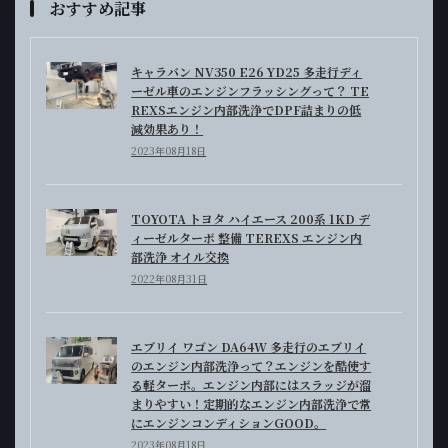
おすすめ記事
キャラバン NV350 E26 YD25 多走行ディ
ーゼル車のエンジンフラッシングって？ TE
REXSエンジン内部洗浄でDPF詰まりの低
減効果あり！
2023年08月18日
TOYOTA トヨタ ハイエース 200系 1KD デ
ィーゼルターボ 整備 TEREXS エンジン内
部洗浄 オイル交換
2022年08月31日
エブリイ ワゴン DA64W 多走行のエブリイ
のエンジン内部洗浄って？エンジンを酷使す
る軽ターボ。エンジン内部にはスラッジが溜
まりやすい！定期的なエンジン内部洗浄で常
にエンジンコンディションGOOD。
2023年08月18日