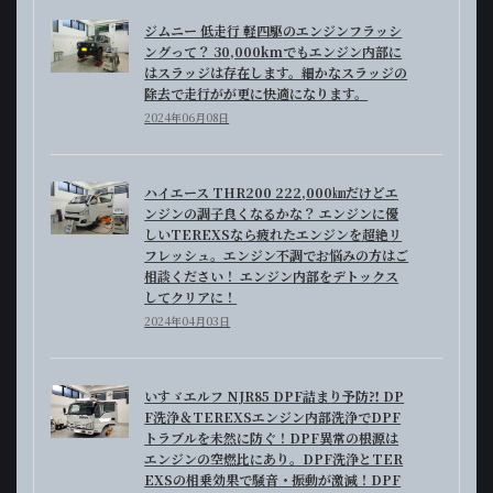
ジムニー 低走行 軽四駆のエンジンフラッシ
ングって？ 30,000kmでもエンジン内部に
はスラッジは存在します。細かなスラッジの
除去で走行がが更に快適になります。
2024年06月08日
ハイエース THR200 222,000㎞だけどエ
ンジンの調子良くなるかな？ エンジンに優
しいTEREXSなら疲れたエンジンを超絶リ
フレッシュ。エンジン不調でお悩みの方はご
相談ください！ エンジン内部をデトックス
してクリアに！
2024年04月03日
いすゞエルフ NJR85 DPF詰まり予防⁈ DP
F洗浄＆TEREXSエンジン内部洗浄でDPF
トラブルを未然に防ぐ！DPF異常の根源は
エンジンの空燃比にあり。DPF洗浄とTER
EXSの相乗効果で騒音・振動が激減！DPF