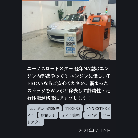
ユーノスロードスター 経年NA型のエン
ジン内部洗浄って？ エンジンに優しいT
EREXSならご安心ください。溜まった
スラッジをガッポリ除去して静粛性・走
行性能が格段にアップします！
エンジン内部洗浄
TEREXS
SYNESTERオ
イル
麻布ラボ
オイル交換
マツダ
ロー
ドスター
2024年07月12日