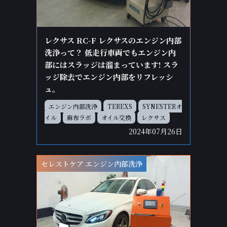
レクサス RC-F レクサスのエンジン内部
洗浄って？ 低走行車両でもエンジン内
部にはスラッジは溜まっています! スラ
ッジ除去でエンジン内部をリフレッシ
ュ。
エンジン内部洗浄
TEREXS
SYNESTERオ
イル
麻布ラボ
オイル交換
レクサス
2024年07月26日
セレストケア エンジン内部洗浄