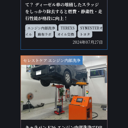
て？ ディーゼル車の堆積したスラッジ
をしっかり除去すると燃費・静粛性・走
行性能が格段に向上！
エンジン内部洗浄
TEREXS
SYNESTERオ
イル
麻布ラボ
オイル交換
トヨタ
2024年07月27日
セレストケア エンジン内部洗浄
キャラバン E26 エンジン内部洗浄でDP