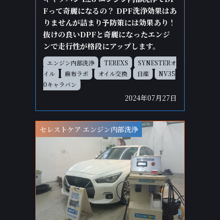
Fって奇麗になるの？ DPF洗浄効果はあ
りませんが詰まり予防策には効果あり！
抜けの良いDPFと奇麗になったエンジ
ンで走行性が格段にアップします。
エンジン内部洗浄
TEREXS
SYNESTERオ
イル
麻布ラボ
オイル交換
日産
NV35
0キャラバン
2024年07月27日
セレストケア エンジン内部洗浄