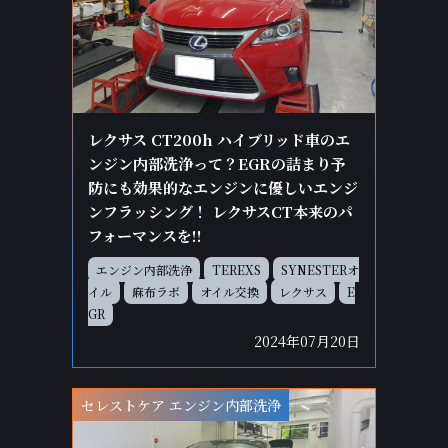
レクサス CT200h ハイブリッド車のエ
ンジン内部洗浄って？EGRの詰まり予
防にも効果的なエンジンに優しいエンジ
ンフラッシング！ レクサスCT本来のパ
フォーマンスを!!
エンジン内部洗浄
TEREXS
SYNESTERオ
イル
麻布ラボ
オイル交換
レクサス
E
GR
2024年07月20日
セレストケア エンジン内部洗浄