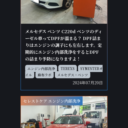
メルセデス ベンツ C220d ベンツのディ
ーゼル車ってDPFが溜まる？ DPF詰ま
りはエンジンの調子にも左右します。定
期的にエンジン内部洗浄をするとDPF
の詰まり予防になりますよ！
エンジン内部洗浄
TEREXS
SYNESTERオ
イル
麻布ラボ
メルセデス・ベンツ
2024年07月20日
セレストケア エンジン内部洗浄