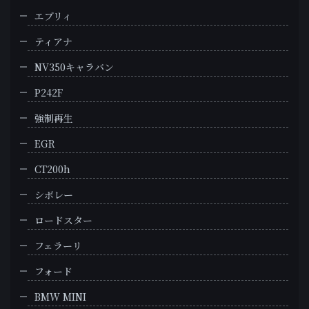
エブリィ
ティアナ
NV350キャラバン
P242F
強制再生
EGR
CT200h
シボレー
ロードスター
フェラーリ
フォード
BMW MINI