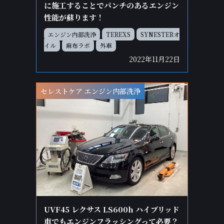
に施工することでパンチのあるエンジン
性能が蘇ります！
エンジン内部洗浄
TEREXS
SYNESTERオ
イル
麻布ラボ
外車
2022年11月22日
セレストケア エンジン内部洗浄
UVF45 レクサス LS600h ハイブリッド
車でもエンジンフラッシングって必要？