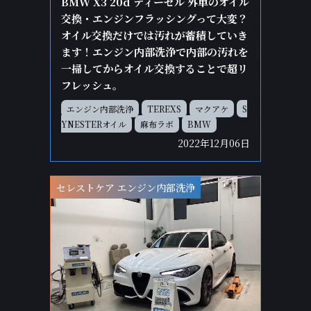
BMW X3 20d ディーゼル 外車のオイル
交換・エンジンフラッシングって大変？
オイル交換だけでは汚れが蓄積していき
ます！エンジン内部洗浄で内部の汚れを
一掃してからオイル交換することで超リ
フレッシュ。
エンジン内部洗浄
TEREXS
マクアケ
S
YNESTERオイル
麻布ラボ
BMW
2022年12月06日
セレストケア エンジン内部洗浄