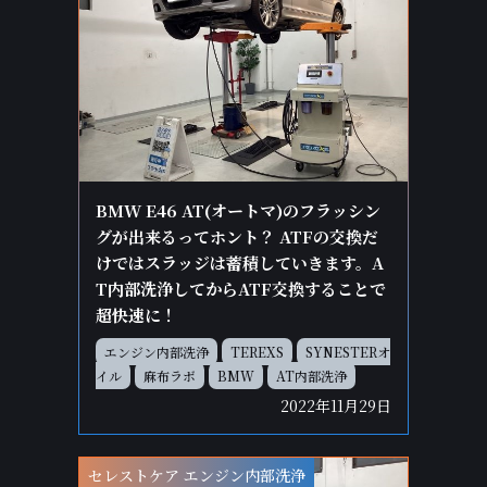
BMW E46 AT(オートマ)のフラッシン
グが出来るってホント？ ATFの交換だ
けではスラッジは蓄積していきます。A
T内部洗浄してからATF交換することで
超快速に！
エンジン内部洗浄
TEREXS
SYNESTERオ
イル
麻布ラボ
BMW
AT内部洗浄
2022年11月29日
セレストケア エンジン内部洗浄