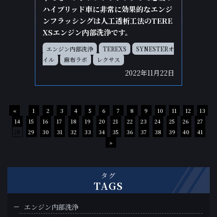
ハイブリッド車に非常に効果的なエンジ
ンフラッシングは人工透析工法のTERE
XSエンジン内部洗浄です。
エンジン内部洗浄
TEREXS
SYNESTERオ
イル
麻布ラボ
レクサス
2022年11月22日
«
1
2
3
4
5
6
7
8
9
10
11
12
13
14
15
16
17
18
19
20
21
22
23
24
25
26
27
28
29
30
31
32
33
34
35
36
37
38
39
40
41
»
タグ
TAGS
エンジン内部洗浄