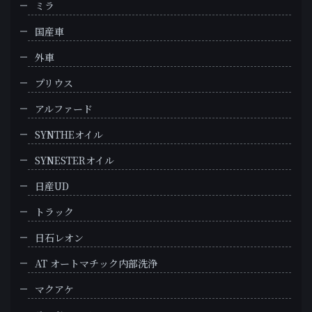
ミラ
国産車
外車
プリウス
アルファード
SYNTHEオイル
SYNESTERオイル
日産UD
トラック
日石レオン
AT オートマチック内部洗浄
マクアケ