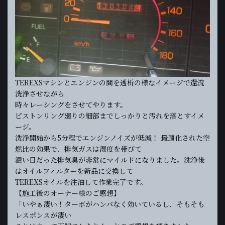
TEREXSマシンとエンジンの間を透析の様なイメージで還流
洗浄させながら
時々レーシングをさせてやります。
ピストンリング廻りの細部までしっかりと汚れを落とすイメ
ージ。
洗浄開始から5分程でエンジンノイズが低減！ 最適化された空
燃比の効果で、排気ガスは湿度を帯びて
濃い目だった排気臭が非常にマイルドになりました。洗浄後
はオイルフィルターを新品に交換して
TEREXSオイルを注油して作業完了です。
【施工後のオーナー様のご感想】
「いやぁ凄い！ターボがハンパなく効いているし、そもそも
レスポンスが凄い