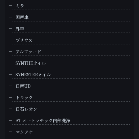
ミラ
国産車
外車
プリウス
アルファード
SYNTHEオイル
SYNESTERオイル
日産UD
トラック
日石レオン
AT オートマチック内部洗浄
マクアケ