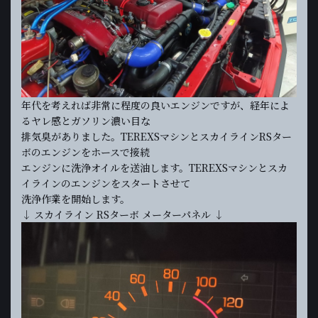
年代を考えれば非常に程度の良いエンジンですが、経年によ
るヤレ感とガソリン濃い目な
排気臭がありました。TEREXSマシンとスカイラインRSター
ボのエンジンをホースで接続
エンジンに洗浄オイルを送油します。TEREXSマシンとスカ
イラインのエンジンをスタートさせて
洗浄作業を開始します。
↓ スカイライン RSターボ メーターパネル ↓