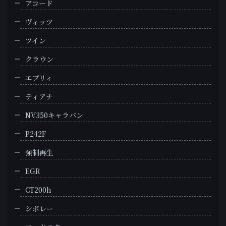
アコード
ヴィッツ
ツイン
クラウン
エブリィ
ティアナ
NV350キャラバン
P242F
強制再生
EGR
CT200h
シボレー