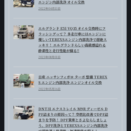
エンジン内部洗浄 オイル交換
2022年04月11日
エルグランド E51 VQ35 オイル交換時にフ
ラッシングって？ 多走行車にはエンジンに
優しいTEREXSエンジン内部洗浄で超絶ス
ッキリ！ エルグランドらしい高級感溢れる
静粛性と走行性能が蘇る!!
2023年08月01日
日産 ニッサンフィガロ ターボ 整備 TEREX
S エンジン内部洗浄 エンジンオイル交換
2022年05月16日
DNT31 エクストレイル M9R ディーゼル D
PF詰まりの原因って？ 空燃比改善でDPF詰
まりを予防！ DPF異常とさよならしましょ
う。DPF洗浄とTEREXSエンジン内部洗浄
で超快適！静粛性・加速性能が蘇る！