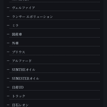
ヴェルファイア
ランサー エボリューション
ミラ
国産車
外車
プリウス
アルファード
SYNTHEオイル
SYNESTERオイル
日産UD
トラック
日石レオン