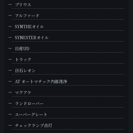
プリウス
アルファード
SYNTHEオイル
SYNESTERオイル
日産UD
トラック
日石レオン
AT オートマチック内部洗浄
マクアケ
ランドローバー
スーパーグレート
チェックランプ点灯