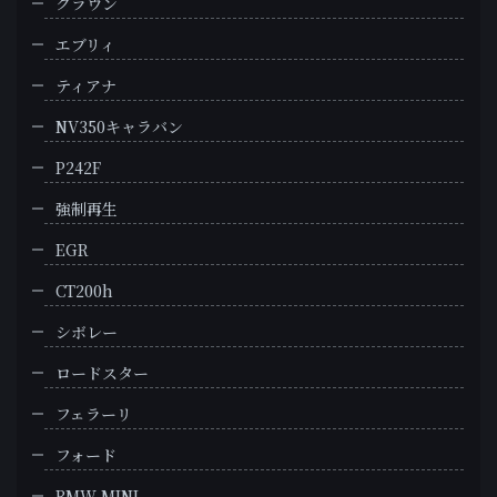
クラウン
エブリィ
ティアナ
NV350キャラバン
P242F
強制再生
EGR
CT200h
シボレー
ロードスター
フェラーリ
フォード
BMW MINI