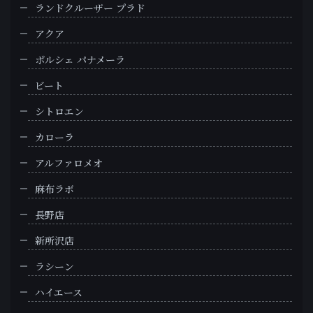
ランドクルーザー プラド
アクア
ポルシェ パナメーラ
ビート
シトロエン
カローラ
アルファロメオ
麻布ラボ
長野店
新所沢店
ラシーン
ハイエース