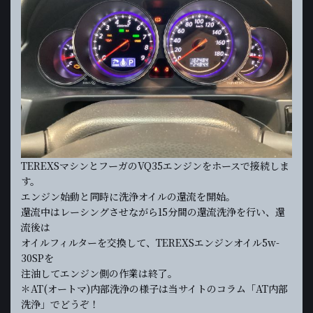
TEREXSマシンとフーガのVQ35エンジンをホースで接続しま
す。
エンジン始動と同時に洗浄オイルの還流を開始。
還流中はレーシングさせながら15分間の還流洗浄を行い、還
流後は
オイルフィルターを交換して、TEREXSエンジンオイル5w-
30SPを
注油してエンジン側の作業は終了。
＊AT(オートマ)内部洗浄の様子は当サイトのコラム「AT内部
洗浄」でどうぞ！