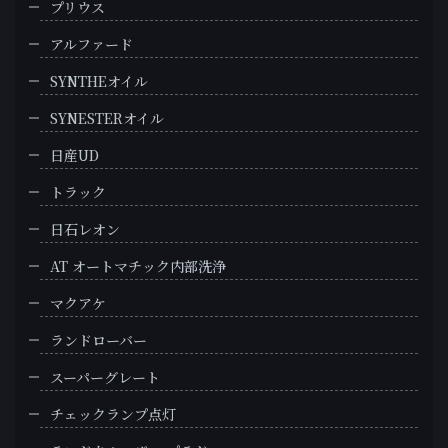
プリウス
アルファード
SYNTHEオイル
SYNESTERオイル
日産UD
トラック
日石レオン
AT オートマチック内部洗浄
マクアケ
ランドローバー
スーパーグレート
チェックランプ点灯