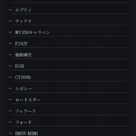
エブリィ
ティアナ
NV350キャラバン
P242F
強制再生
EGR
CT200h
シボレー
ロードスター
フェラーリ
フォード
BMW MINI