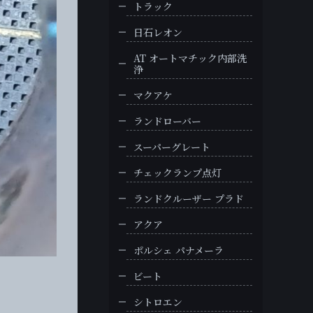
トラック
日石レオン
AT オートマチック内部洗
浄
マクアケ
ランドローバー
スーパーグレート
チェックランプ点灯
ランドクルーザー プラド
アクア
ポルシェ パナメーラ
ビート
シトロエン