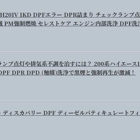
H201V 1KD DPFエラー DPR詰まり チェックランプ
滅 PM強制燃焼 セレストケア エンジン内部洗浄 DPF洗
ランプ点灯や排気系不調を治すには？ 200系ハイエース1
DPF DPR DPD (触媒)洗浄で黒煙と強制再生が激減！
 ディスカバリー DPF ディーゼルパティキュレートフ