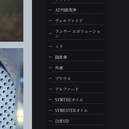
AT内部洗浄
ヴェルファイア
ランサー エボリューショ
ン
ミラ
国産車
外車
プリウス
アルファード
SYNTHEオイル
SYNESTERオイル
日産UD