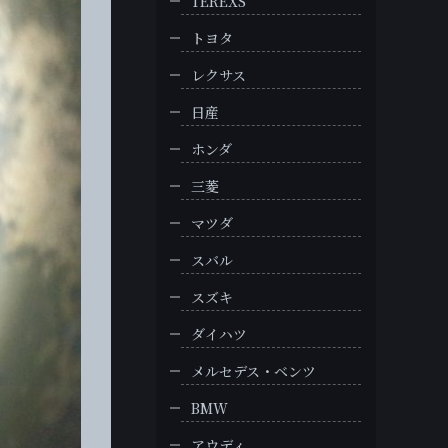
TEREXS
トヨタ
レクサス
日産
ホンダ
三菱
マツダ
スバル
スズキ
ダイハツ
メルセデス・ベンツ
BMW
アウディ