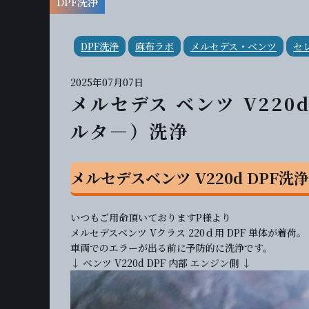
DPF洗浄
DPF洗浄
麻布ラボ
メルセデス・ベンツ
セ
2025年07月07日
メルセデス ベンツ V220
ルタ―）洗浄
メルセデスベンツ V220d DPF洗浄
いつもご用命頂いておりますP様より
メルセデスベンツ Vクラス 220ｄ用 DPF 単体が着荷。
車両でのエラーが出る前に予防的に洗浄です。
↓ ベンツ V220d DPF 内部 エンジン側 ↓