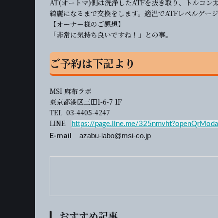
AT(オートマ)側は洗浄したATFを抜き取り、トルコン
綺麗になるまで交換をします。適温でATFレベルゲー
【オーナー様のご感想】
「非常に気持ち良いですね！」との事。
ご予約は下記より
MSI 麻布ラボ
東京都港区三田1-6-7 1F
TEL 03-4405-4247
LINE
https://page.line.me/325nmvht?openQrModa
E-mail
azabu-labo@msi-co.jp
おすすめ記事