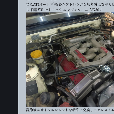
またAT(オートマ)も各シフトレンジを切り替えながら
↓ 日産Y31 セドリック エンジンルーム VG30↓
洗浄後はオイルエレメントを新品に交換してセレスト