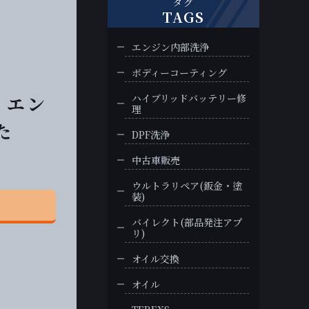
タグ
TAGS
エンジン内部洗浄
ボディーコーティング
 エン
ハイブリッドバッテリー修
理
た
DPF洗浄
中古車販売
ウルトラリペア(鈑金・塗
装)
バイレクト(部品発注アプ
リ)
オイル交換
オイル