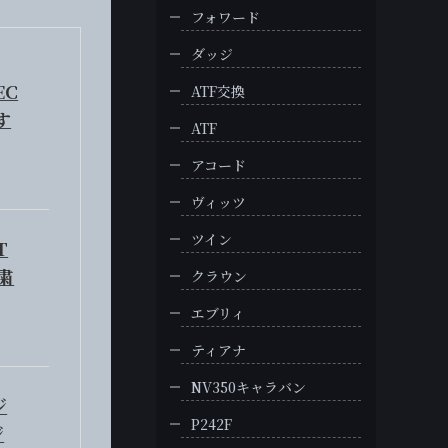
フォワード
ダッジ
EC
ATF交換
す
ATF
アコード
ヴィッツ
ツイン
T
粛
クラウン
エブリィ
ティアナ
NV350キャラバン
ジ
P242F
ジ