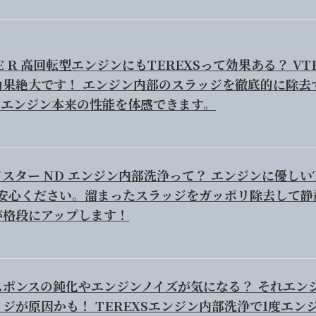
E R 高回転型エンジンにもTEREXSって効果ある？ VT
効果絶大です！ エンジン内部のスラッジを徹底的に除去
Cエンジン本来の性能を体感できます。
スター ND エンジン内部洗浄って？ エンジンに優しい
ご安心ください。溜まったスラッジをガッポリ除去して静
が格段にアップします！
スポンスの鈍化やエンジンノイズが気になる？ それエン
ジが原因かも！ TEREXSエンジン内部洗浄で1度エン