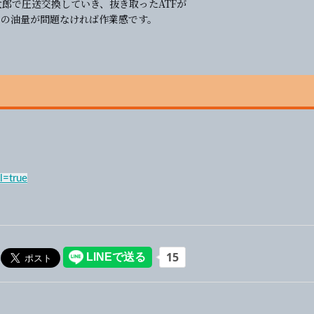
太郎で圧送交換していき、抜き取ったATFが
ジの油量が問題なければ作業感です。
l=true