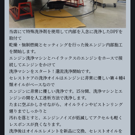
当店にて特殊洗浄剤を使用して内部を入念に洗浄したDPFを
取付て
乾燥・強制燃焼とセッティングを行った後エンジン内部施工
を開始します。
エンジン洗浄マシンとハイラックスのエンジンをホースで接
続してエンジンをかけて
洗浄マシンをスタート！還流洗浄開始です。
セレストケアの洗浄オイルはエンジンに非常に優しい第４種4
類オイルがベースなので
エンジンに非常に優しい洗浄です。15分間、洗浄マシンとエ
ンジンの間を人工透析方法で洗浄します。
たまに空ぶかしさせながら、オイルラインやピストンリング
廻りまでしっかりと
汚れを落とすと、エンジンノイズが低減してアクセルも軽く
レスポンスが良くなります。
洗浄後はオイルエレメントを新品に交換、セレストオイルを