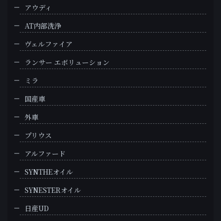
アウディ
AT内部洗浄
ヴェルファイア
ランサー エボリューション
ミラ
国産車
外車
プリウス
アルファード
SYNTHEオイル
SYNESTERオイル
日産UD