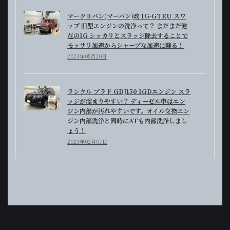
マークⅡバン(マーバン)改 1G-GTEU スワ
ップ 旧型エンジンの洗浄って？ まだまだ健
在の1G シッカリとスラッジ除去することで
モッサリ加速からシャープな加速に蘇る！
2023年05月20日
ランクル プラド GDJ150 1GDエンジン スラ
ッジが溜まりやすい？ ディーゼル車はエン
ジン内部が汚れやすいです。オイル交換エン
ジン内部洗浄と同時にATも内部洗浄しまし
ょう！
2023年02月07日