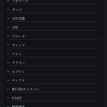
フォワード
ダッジ
ATF交換
ATF
アコード
ヴィッツ
ツイン
クラウン
エブリィ
ティアナ
NV350キャラバン
P242F
強制再生