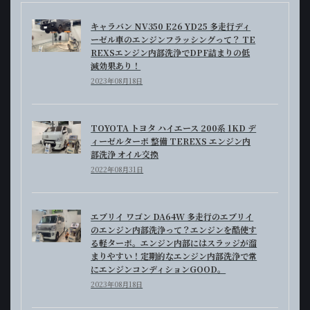
キャラバン NV350 E26 YD25 多走行ディ
ーゼル車のエンジンフラッシングって？ TE
REXSエンジン内部洗浄でDPF詰まりの低
減効果あり！
2023年08月18日
TOYOTA トヨタ ハイエース 200系 1KD デ
ィーゼルターボ 整備 TEREXS エンジン内
部洗浄 オイル交換
2022年08月31日
エブリイ ワゴン DA64W 多走行のエブリイ
のエンジン内部洗浄って？エンジンを酷使す
る軽ターボ。エンジン内部にはスラッジが溜
まりやすい！定期的なエンジン内部洗浄で常
にエンジンコンディションGOOD。
2023年08月18日