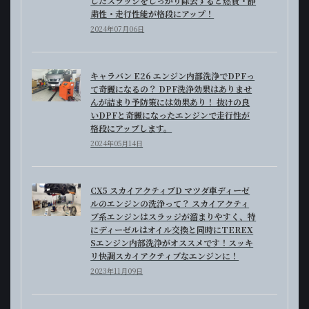
したスラッジをしっかり除去すると燃費・静
粛性・走行性能が格段にアップ！
2024年07月06日
キャラバン E26 エンジン内部洗浄でDPFっ
て奇麗になるの？ DPF洗浄効果はありませ
んが詰まり予防策には効果あり！ 抜けの良
いDPFと奇麗になったエンジンで走行性が
格段にアップします。
2024年05月14日
CX5 スカイアクティブD マツダ車ディーゼ
ルのエンジンの洗浄って？ スカイアクティ
ブ系エンジンはスラッジが溜まりやすく、特
にディーゼルはオイル交換と同時にTEREX
Sエンジン内部洗浄がオススメです！スッキ
リ快調スカイアクティブなエンジンに！
2023年11月09日