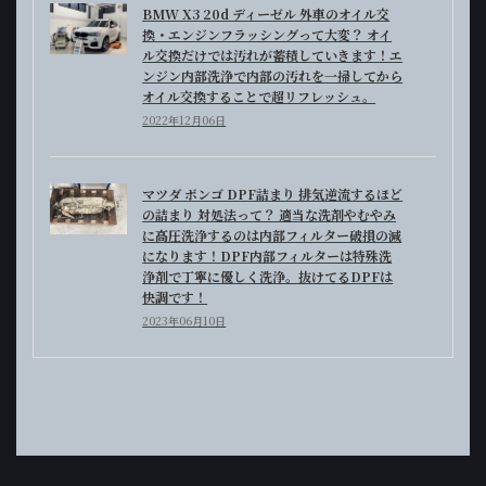
BMW X3 20d ディーゼル 外車のオイル交
換・エンジンフラッシングって大変？ オイ
ル交換だけでは汚れが蓄積していきます！エ
ンジン内部洗浄で内部の汚れを一掃してから
オイル交換することで超リフレッシュ。
2022年12月06日
マツダ ボンゴ DPF詰まり 排気逆流するほど
の詰まり 対処法って？ 適当な洗剤やむやみ
に高圧洗浄するのは内部フィルター破損の減
になります！DPF内部フィルターは特殊洗
浄剤で丁寧に優しく洗浄。抜けてるDPFは
快調です！
2023年06月10日