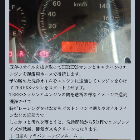
既存のオイルを抜き取ってTEREXSマシンとキャラバンのエ
ンジンを還流用ホースで接続します。
予め暖めた洗浄オイルをエンジンに送油してエンジンをかけ
てTEREXSマシンをスタートさせます。
TEREXSマシンとエンジンの間を透析の様なイメージで還流
洗浄させて
時折レーシングをせながらピストンリング廻りやオイルライ
ンなどの細部まで
しっかりと汚れを落とすと、洗浄開始から5分程でエンジンノ
イズが低減、排気ガスもクリーンになります。
↓ 日産キャラバン エンジンルーム ↓