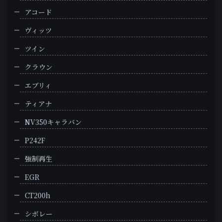
アコード
ヴィッツ
ツイン
クラウン
エブリィ
ティアナ
NV350キャラバン
P242F
強制再生
EGR
CT200h
シボレー