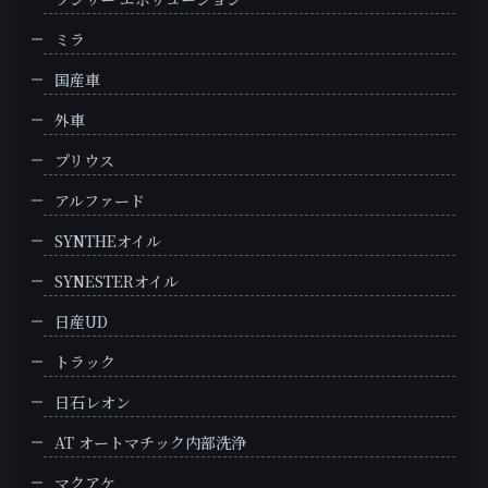
ミラ
国産車
外車
プリウス
アルファード
SYNTHEオイル
SYNESTERオイル
日産UD
トラック
日石レオン
AT オートマチック内部洗浄
マクアケ