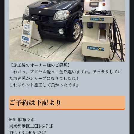
【施工後のオーナー様のご感想】
「わおっ、アクセル軽っ！全然違いますわ。モッサリしてい
た加速感がシャープになりましたね！
これはホント施工して良かったです」
ご予約は下記より
MSI 麻布ラボ
東京都港区三田1-6-7 1F
TEL 03-4405-4247