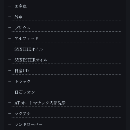
国産車
外車
プリウス
アルファード
SYNTHEオイル
SYNESTERオイル
日産UD
トラック
日石レオン
AT オートマチック内部洗浄
マクアケ
ランドローバー