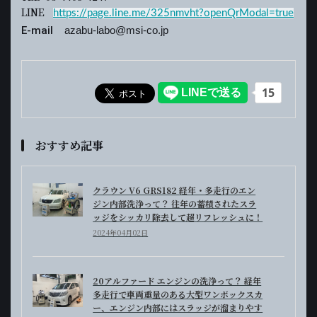
LINE
https://page.line.me/325nmvht?openQrModal=true
E-mail
azabu-labo@msi-co.jp
おすすめ記事
クラウン V6 GRS182 経年・多走行のエン
ジン内部洗浄って？ 往年の蓄積されたスラ
ッジをシッカリ除去して超リフレッシュに！
2024年04月02日
20アルファード エンジンの洗浄って？ 経年
多走行で車両重量のある大型ワンボックスカ
ー、エンジン内部にはスラッジが溜まりやす