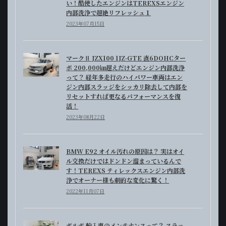
い！酷使したエンジンはTEREXSエンジン
内部洗浄で超絶リフレッシュ１
2023年07月15日
マークⅡ JZX100 1JZ-GTE 直6DOHCター
ボ 200,000㎞超えだけどエンジン内部洗浄
って？ 経年多走行のハイパワー車両はエン
ジン内部スラッジをシッカリ除去して内部を
リセットすれば更なるパフォーマンスを復
活！
2023年08月22日
BMW E92 オイル汚れの原因は？ 実はオイ
ル交換だけではドンドン溜まっているんで
す！TEREXS ティレックスエンジン内部洗
浄でオーナー様も劇的な変化に驚く！
2022年11月07日
ボルボ 輸入車のメンテナンスって？ スラッ