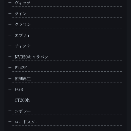
ヴィッツ
ツイン
クラウン
エブリィ
ティアナ
NV350キャラバン
P242F
強制再生
EGR
CT200h
シボレー
ロードスター